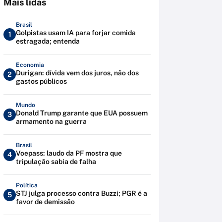
Mais lidas
Brasil
Golpistas usam IA para forjar comida
1
estragada; entenda
Economia
Durigan: dívida vem dos juros, não dos
2
gastos públicos
Mundo
Donald Trump garante que EUA possuem
3
armamento na guerra
Brasil
Voepass: laudo da PF mostra que
4
tripulação sabia de falha
Política
STJ julga processo contra Buzzi; PGR é a
5
favor de demissão