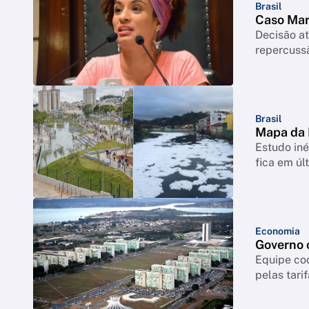
Brasil
Caso Mar
Decisão at
repercussã
Brasil
Mapa da 
Estudo iné
fica em úl
Economia
Governo c
Equipe coo
pelas tari