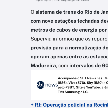
O
sistema de trens do Rio de Ja
com nove estações fechadas de
metros de cabos de energia
por
Supervia informou que os repar
previsão para a normalização do
operam apenas entre as estaçõe
Madureira
, com
intervalos de 6
Acompanhe o SBT News nas TVs
(586)
,
Vivo (576)
,
Sky (580)
e
O
pelo
+SBT
,
Site
e
YouTube
, alé
TVs
Samsung
e
LG
.
+ RJ: Operação policial na Roci