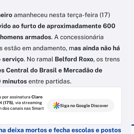
neiro
amanheceu nesta terça-feira (17)
vido ao furto de aproximadamente 600
 homens armados
. A concessionária
os estão em andamento, m
as ainda não há
 serviço
. No ramal
Belford Roxo
, os trens
s Central do Brasil e Mercadão de
0 minutos
entre partidas.
 por assinatura
Claro
i (175)
, via streaming
Siga no Google Discover
m dos canais nas Smart
nha deixa mortos e fecha escolas e postos