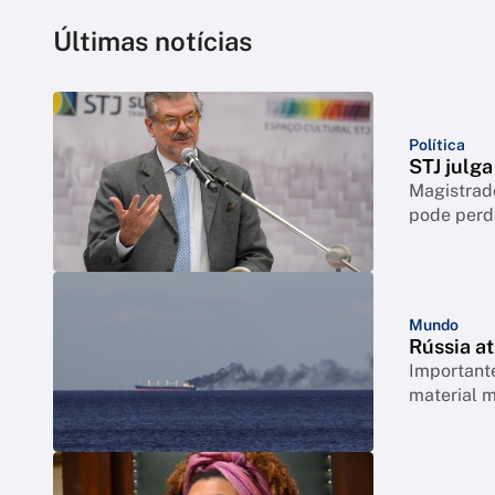
Últimas notícias
Política
STJ julga
Magistrado
pode perd
Mundo
Rússia a
Important
material m