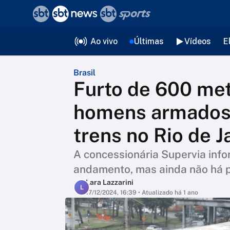
❮
voltar
Editorias
Ao vivo
Últimas
Vídeos
E
Brasil
Furto de 600 met
homens armados 
trens no Rio de J
A concessionária Supervia inf
andamento, mas ainda não há p
Lara Lazzarini
L
17/12/2024, 16:39
• Atualizado há 1 ano