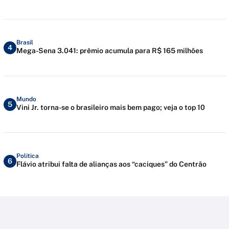
Brasil
4
Mega-Sena 3.041: prêmio acumula para R$ 165 milhões
Mundo
5
Vini Jr. torna-se o brasileiro mais bem pago; veja o top 10
Política
6
Flávio atribui falta de alianças aos “caciques” do Centrão