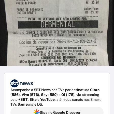
Acompanhe o SBT News nas TVs por assinatura
Claro
(586)
,
Vivo (576)
,
Sky (580)
e
Oi (175)
, via streaming
pelo
+SBT
,
Site
e
YouTube
, além dos canais nas Smart
TVs
Samsung
e
LG
.
Siga no Google Discover