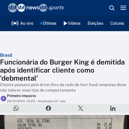
❮
voltar
Editorias
Ao vivo
Últimas
Vídeos
Eleições
Colunista
Brasil
Funcionária do Burger King é demitida
após identificar cliente como
'debmental'
Cliente passava pelo drive-thru da rede de fast food; empresa disse
não tolerar esse tipo de comportamento
Primeiro Impacto
P
29/10/2024, 10:23
• Atualizado há 1 ano