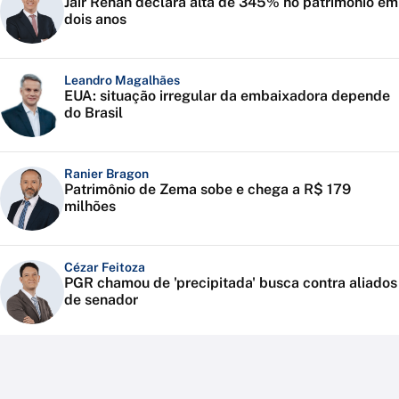
Jair Renan declara alta de 345% no patrimônio em
dois anos
Leandro Magalhães
EUA: situação irregular da embaixadora depende
do Brasil
Ranier Bragon
Patrimônio de Zema sobe e chega a R$ 179
milhões
Cézar Feitoza
PGR chamou de 'precipitada' busca contra aliados
de senador