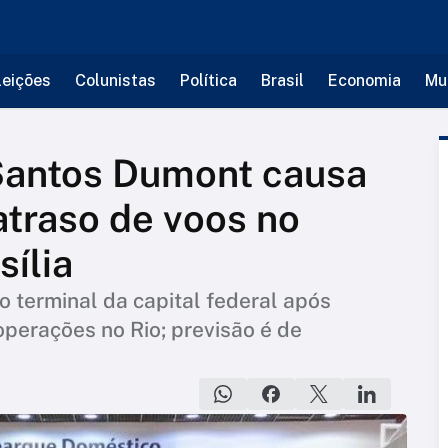
leições
Colunistas
Política
Brasil
Economia
Mu
Santos Dumont causa
traso de voos no
sília
 terminal da capital federal após
perações no Rio; previsão é de