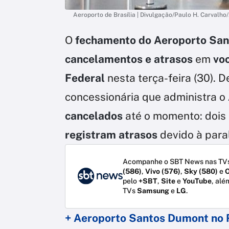
Aeroporto de Brasília | Divulgação/Paulo H. Carvalho/
O
fechamento do Aeroporto Sa
cancelamentos e atrasos
em
voo
Federal
nesta terça-feira (30). 
concessionária que administra o
cancelados
até o momento: dois 
registram atrasos
devido à paral
Acompanhe o SBT News nas TVs
(586)
,
Vivo (576)
,
Sky (580)
e
O
pelo
+SBT
,
Site
e
YouTube
, alé
TVs
Samsung
e
LG
.
+ Aeroporto Santos Dumont no 