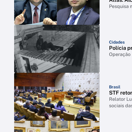
Pesquisa m
Cidades
Polícia p
Operação m
Brasil
STF reto
Relator Lu
sociais da