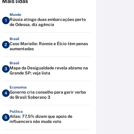
Mais lidas
Mundo
Rússia atinge duas embarcações perto
1
de Odessa, diz agência
Brasil
Caso Marielle: Ronnie e Élcio têm penas
2
aumentadas
Brasil
Mapa da Desigualdade revela abismo na
3
Grande SP; veja lista
Economia
Governo cria conselho para gerir verba
4
do Brasil Soberano 3
Política
Atlas: 77,5% dizem que apoio de
5
influencers não muda voto