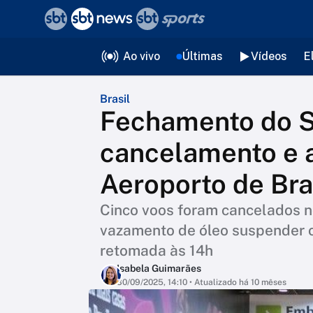
❮
voltar
Editorias
Ao vivo
Últimas
Vídeos
E
Brasil
Fechamento do 
cancelamento e a
Aeroporto de Bra
Cinco voos foram cancelados no
vazamento de óleo suspender o
retomada às 14h
Isabela Guimarães
30/09/2025, 14:10
• Atualizado há 10 mêses