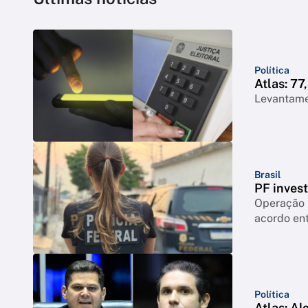
Política
Atlas: 7
Levantame
Brasil
PF inves
Operação 
acordo ent
Política
Atlas: Al