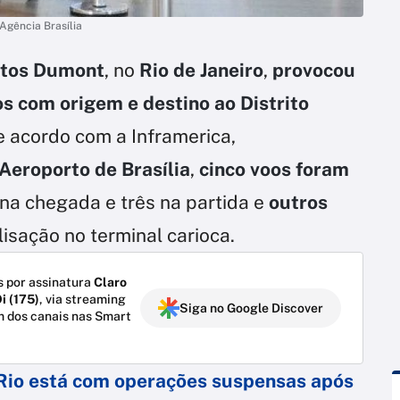
Agência Brasília
ntos Dumont
, no
Rio de Janeiro
,
provocou
s com origem e destino ao Distrito
De acordo com a Inframerica,
Aeroporto de Brasília
,
cinco voos foram
na chegada e três na partida e
outros
isação no terminal carioca.
 por assinatura
Claro
i (175)
, via streaming
Siga no Google Discover
m dos canais nas Smart
Rio está com operações suspensas após