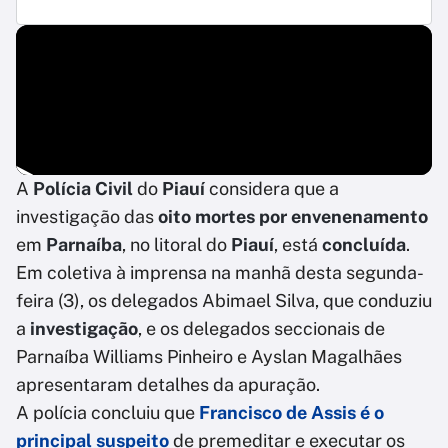
A
Polícia Civil
do
Piauí
considera que a
investigação das
oito mortes por envenenamento
em
Parnaíba
, no litoral do
Piauí
, está
concluída
.
Em coletiva à imprensa na manhã desta segunda-
feira (3), os delegados Abimael Silva, que conduziu
a
investigação
, e os delegados seccionais de
Parnaíba Williams Pinheiro e Ayslan Magalhães
apresentaram detalhes da apuração.
A polícia concluiu que
Francisco de Assis é o
principal suspeito
de premeditar e executar os