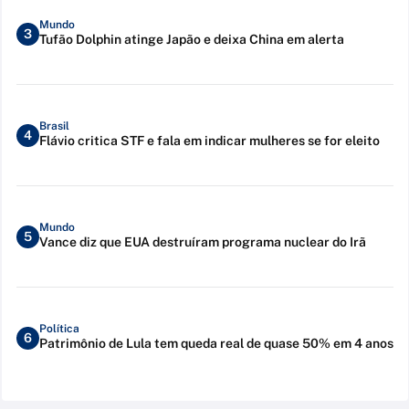
Mundo
3
Tufão Dolphin atinge Japão e deixa China em alerta
Brasil
4
Flávio critica STF e fala em indicar mulheres se for eleito
Mundo
5
Vance diz que EUA destruíram programa nuclear do Irã
Política
6
Patrimônio de Lula tem queda real de quase 50% em 4 anos