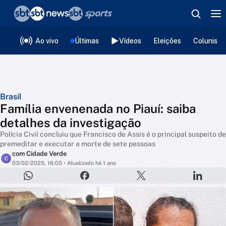
❮
voltar
Editorias
Ao vivo
Últimas
Vídeos
Eleições
Colunista
Brasil
Família envenenada no Piauí: saiba
detalhes da investigação
Polícia Civil concluiu que Francisco de Assis é o principal suspeito de
premeditar e executar a morte de sete pessoas
com Cidade Verde
C
03/02/2025, 16:05
• Atualizado há 1 ano