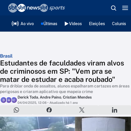
❮
voltar
Editorias
Ao vivo
Últimas
Vídeos
Eleições
Colunista
Brasil
Estudantes de faculdades viram alvos
de criminosos em SP: "Vem pra se
matar de estudar e acaba roubado"
Para driblar onda de assaltos, alunos espalharam cartazes em áreas
perigosas e criaram aplicativo que mapeia crime
Derick Toda
,
Andre Paino
,
Cristian Mendes
D
A
C
04/04/2025, 12:08
• Atualizado há 1 ano