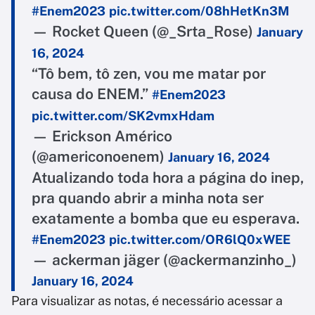
#Enem2023
pic.twitter.com/08hHetKn3M
— Rocket Queen (@_Srta_Rose)
January
16, 2024
“Tô bem, tô zen, vou me matar por
causa do ENEM.”
#Enem2023
pic.twitter.com/SK2vmxHdam
— Erickson Américo
(@americonoenem)
January 16, 2024
Atualizando toda hora a página do inep,
pra quando abrir a minha nota ser
exatamente a bomba que eu esperava.
#Enem2023
pic.twitter.com/OR6lQ0xWEE
— ackerman jäger (@ackermanzinho_)
January 16, 2024
Para visualizar as notas, é necessário acessar a