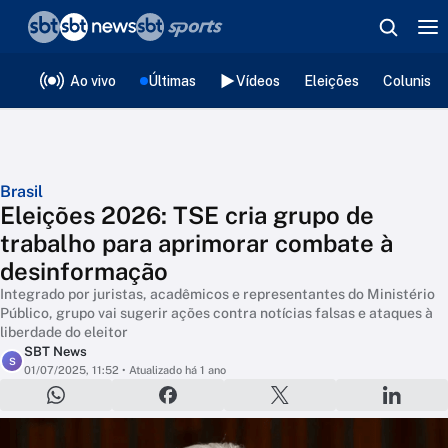
❮
voltar
Editorias
Ao vivo
Últimas
Vídeos
Eleições
Colunista
Brasil
Eleições 2026: TSE cria grupo de
trabalho para aprimorar combate à
desinformação
Integrado por juristas, acadêmicos e representantes do Ministério
Público, grupo vai sugerir ações contra notícias falsas e ataques à
liberdade do eleitor
SBT News
S
01/07/2025, 11:52
• Atualizado há 1 ano