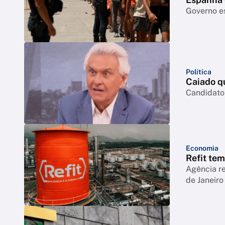
Governo e
Política
Caiado q
Candidato 
Economia
Refit te
Agência r
de Janeiro