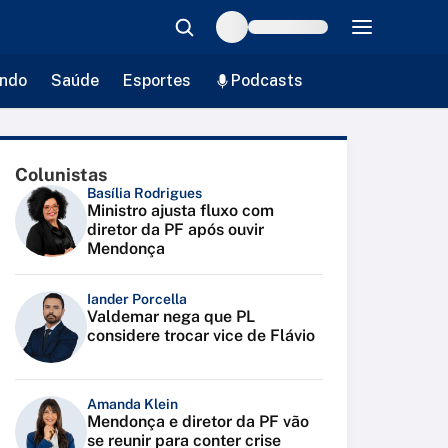
ndo
Saúde
Esportes
Podcasts
Colunistas
Basília Rodrigues
Ministro ajusta fluxo com
diretor da PF após ouvir
Mendonça
Iander Porcella
Valdemar nega que PL
considere trocar vice de Flávio
Amanda Klein
Mendonça e diretor da PF vão
se reunir para conter crise