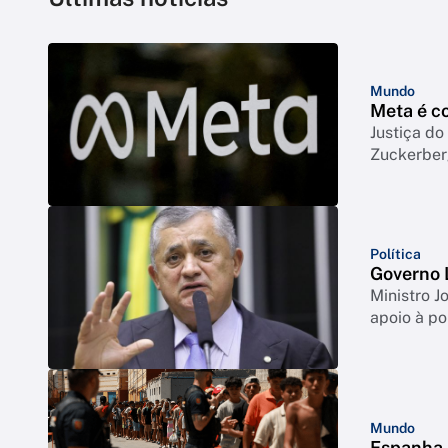
Mundo
Meta é co
Justiça d
Zuckerbe
Política
Governo L
Ministro J
apoio à po
Mundo
Espanha e