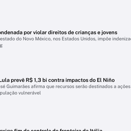
ndenada por violar direitos de crianças e jovens
o estado do Novo México, nos Estados Unidos, impõe indeni
rg
ula prevê R$ 1,3 bi contra impactos do El Niño
osé Guimarães afirma que recursos serão destinados a ações
pulação vulnerável
xige fim de controle de fronteira da Itália