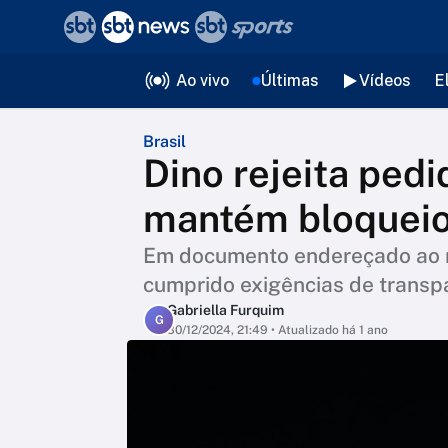
❮
voltar
Editorias
Ao vivo
Últimas
Vídeos
E
Brasil
Dino rejeita ped
mantém bloquei
Em documento endereçado ao mi
cumprido exigências de transp
Gabriella Furquim
G
30/12/2024, 21:49
• Atualizado há 1 ano