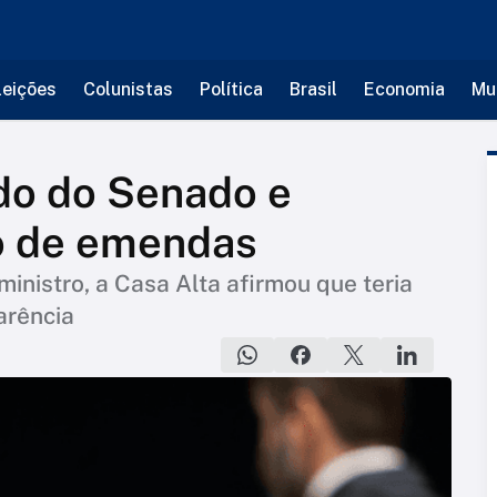
leições
Colunistas
Política
Brasil
Economia
Mu
ido do Senado e
o de emendas
nistro, a Casa Alta afirmou que teria
arência