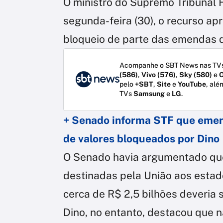
O ministro do Supremo Tribunal F
segunda-feira (30), o recurso a
bloqueio de parte das emendas d
Acompanhe o SBT News nas TVs
(586)
,
Vivo (576)
,
Sky (580)
e
O
pelo
+SBT
,
Site
e
YouTube
, alé
TVs
Samsung
e
LG
.
+ Senado informa STF que emen
de valores bloqueados por Dino
O Senado havia argumentado que
destinadas pela União aos estad
cerca de R$ 2,5 bilhões deveria 
Dino, no entanto, destacou que n