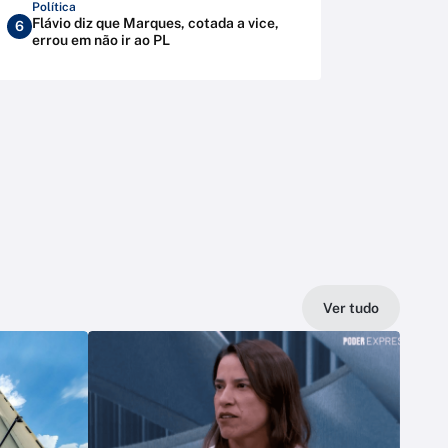
Política
Flávio diz que Marques, cotada a vice,
6
errou em não ir ao PL
Ver tudo