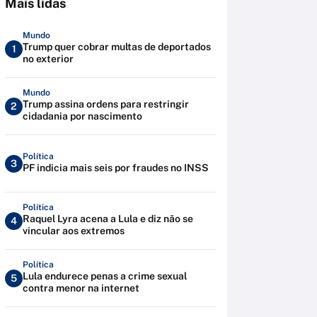
Mais lidas
Mundo
Trump quer cobrar multas de deportados
1
no exterior
Mundo
Trump assina ordens para restringir
2
cidadania por nascimento
Política
3
PF indicia mais seis por fraudes no INSS
Política
Raquel Lyra acena a Lula e diz não se
4
vincular aos extremos
Política
Lula endurece penas a crime sexual
5
contra menor na internet