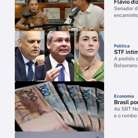
Flávio di
Senador di
encaminho
Política
STF inti
A pedido d
Bolsonaro
Economia
Brasil po
Ao SBT New
e o rombo 