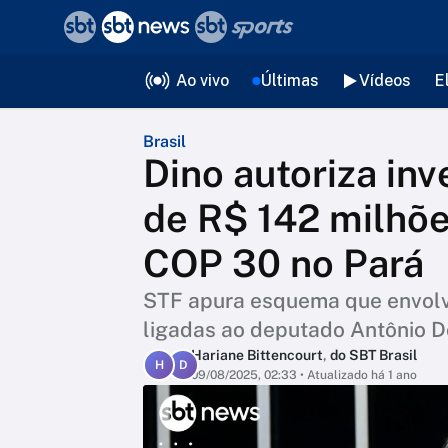
❮
voltar
Editorias
Ao vivo
Últimas
Vídeos
E
Brasil
Dino autoriza in
de R$ 142 milhõe
COP 30 no Pará
STF apura esquema que envolv
ligadas ao deputado Antônio D
Hariane Bittencourt
,
do SBT Brasil
H
D
09/08/2025, 02:33
• Atualizado há 1 ano