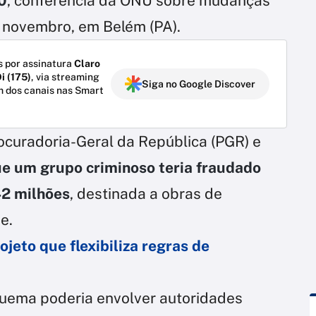
0
, conferência da ONU sobre mudanças
m novembro, em Belém (PA).
 por assinatura
Claro
i (175)
, via streaming
Siga no Google Discover
m dos canais nas Smart
rocuradoria-Geral da República (PGR) e
e um grupo criminoso teria fraudado
42 milhões
, destinada a obras de
e.
jeto que flexibiliza regras de
quema poderia envolver autoridades