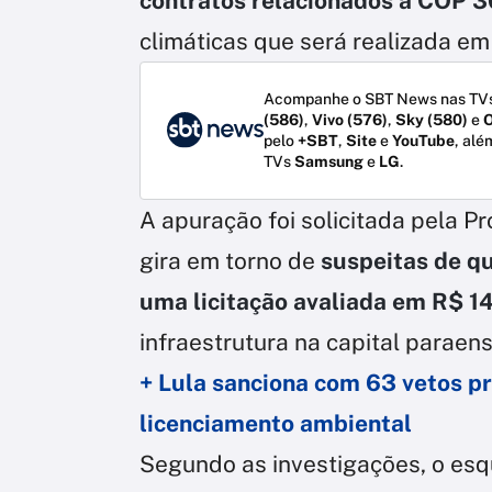
contratos relacionados à COP 3
climáticas que será realizada e
Acompanhe o SBT News nas TVs
(586)
,
Vivo (576)
,
Sky (580)
e
O
pelo
+SBT
,
Site
e
YouTube
, alé
TVs
Samsung
e
LG
.
A apuração foi solicitada pela P
gira em torno de
suspeitas de qu
uma licitação avaliada em R$ 1
infraestrutura na capital paraens
+ Lula sanciona com 63 vetos pro
licenciamento ambiental
Segundo as investigações, o es