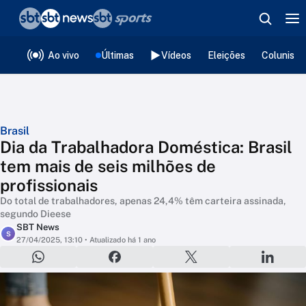
❮
voltar
Editorias
Ao vivo
Últimas
Vídeos
Eleições
Colunista
Brasil
Dia da Trabalhadora Doméstica: Brasil
tem mais de seis milhões de
profissionais
Do total de trabalhadores, apenas 24,4% têm carteira assinada,
segundo Dieese
SBT News
S
27/04/2025, 13:10
• Atualizado há 1 ano