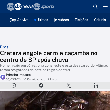
❮
voltar
Editorias
Ao vivo
Últimas
Vídeos
Eleições
Colunista
Brasil
Cratera engole carro e caçamba no
centro de SP após chuva
Homem caiu em córrego na zona leste e está desaparecido; vítimas
foram resgatadas de bote na região central
Primeiro Impacto
P
06/03/2024, 10:10
• Atualizado há 2 anos