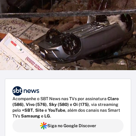
Acompanhe o SBT News nas TVs por assinatura
Claro
(586)
,
Vivo (576)
,
Sky (580)
e
Oi (175)
, via streaming
pelo
+SBT
,
Site
e
YouTube
, além dos canais nas Smart
TVs
Samsung
e
LG
.
Siga no Google Discover