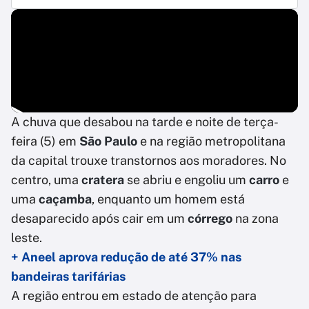
A chuva que desabou na tarde e noite de terça-
feira (5) em
São Paulo
e na região metropolitana
da capital trouxe transtornos aos moradores. No
centro, uma
cratera
se abriu e engoliu um
carro
e
uma
caçamba
, enquanto um homem está
desaparecido após cair em um
córrego
na zona
leste.
+ Aneel aprova redução de até 37% nas
bandeiras tarifárias
A região entrou em estado de atenção para