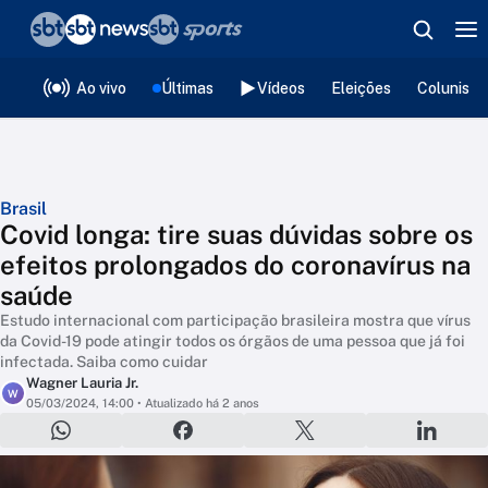
❮
voltar
Editorias
Ao vivo
Últimas
Vídeos
Eleições
Colunista
Brasil
Covid longa: tire suas dúvidas sobre os
efeitos prolongados do coronavírus na
saúde
Estudo internacional com participação brasileira mostra que vírus
da Covid-19 pode atingir todos os órgãos de uma pessoa que já foi
infectada. Saiba como cuidar
Wagner Lauria Jr.
W
05/03/2024, 14:00
• Atualizado há 2 anos