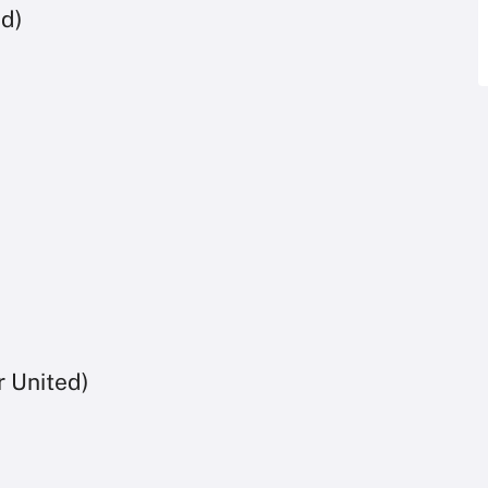
d)
 United)