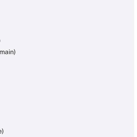
)
main)
e)