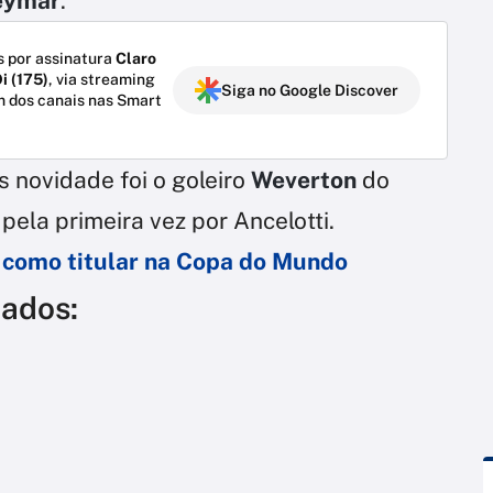
eymar
.
 por assinatura
Claro
i (175)
, via streaming
Siga no Google Discover
m dos canais nas Smart
 novidade foi o goleiro
Weverton
do
la primeira vez por Ancelotti.
 como titular na Copa do Mundo
cados: