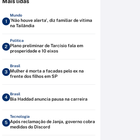
Mais lidas
Mundo
'Não houve alerta', diz familiar de vítima
1
na Tailândia
Política
Plano preliminar de Tarcísio fala em
2
prosperidade e 10 eixos
Brasil
Mulher é morta a facadas pelo ex na
3
frente dos filhos em SP
Brasil
4
Bia Haddad anuncia pausa na carreira
Tecnologia
Após reclamação de Janja, governo cobra
5
medidas do Discord