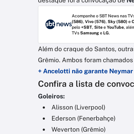
destaque foi a convocação de
N
Acompanhe o SBT News nas TVs
(586)
,
Vivo (576)
,
Sky (580)
e
O
pelo
+SBT
,
Site
e
YouTube
, alé
TVs
Samsung
e
LG
.
Além do craque do Santos, outras
Grêmio. Ambos foram chamados pe
+ Ancelotti não garante Neymar
Confira a lista de convo
Goleiros:
Alisson (Liverpool)
Ederson (Fenerbahçe)
Weverton (Grêmio)