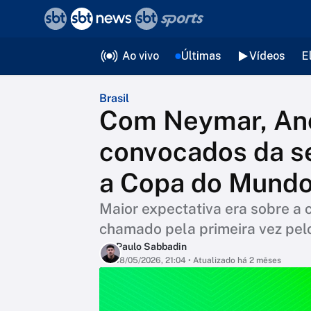
❮
voltar
Editorias
Ao vivo
Últimas
Vídeos
E
Brasil
Com Neymar, Anc
convocados da se
a Copa do Mundo;
Maior expectativa era sobre a 
chamado pela primeira vez pelo
Paulo Sabbadin
18/05/2026, 21:04
• Atualizado há 2 mêses