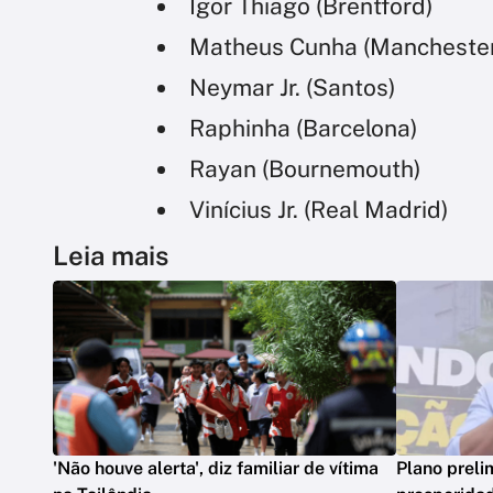
Igor Thiago (Brentford)
Matheus Cunha (Manchester
Neymar Jr. (Santos)
Raphinha (Barcelona)
Rayan (Bournemouth)
Vinícius Jr. (Real Madrid)
Leia mais
'Não houve alerta', diz familiar de vítima
Plano preli