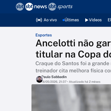
❮
voltar
Editorias
Ao vivo
Últimas
Vídeos
E
Esportes
Ancelotti não g
titular na Copa 
Craque do Santos foi a grande 
treinador cita melhora física
Paulo Sabbadin
18/05/2026, 21:37
• Atualizado há 2 mêses