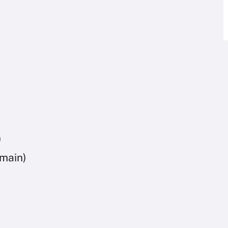
)
main)