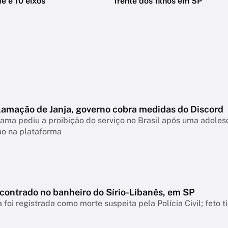
e e 10 eixos
frente dos filhos em SP
lamação de Janja, governo cobra medidas do Discord
ama pediu a proibição do serviço no Brasil após uma adolesc
ão na plataforma
ncontrado no banheiro do Sírio-Libanês, em SP
 foi registrada como morte suspeita pela Polícia Civil; feto 