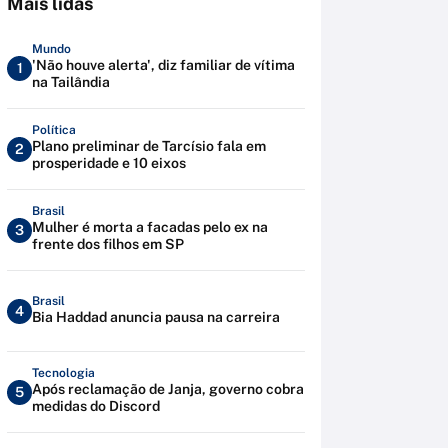
Mais lidas
Mundo
'Não houve alerta', diz familiar de vítima
1
na Tailândia
Política
Plano preliminar de Tarcísio fala em
2
prosperidade e 10 eixos
Brasil
Mulher é morta a facadas pelo ex na
3
frente dos filhos em SP
Brasil
4
Bia Haddad anuncia pausa na carreira
Tecnologia
Após reclamação de Janja, governo cobra
5
medidas do Discord