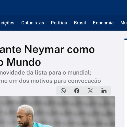
leições
Colunistas
Política
Brasil
Economia
Mu
arante Neymar como
do Mundo
novidade da lista para o mundial;
 como um dos motivos para convocação