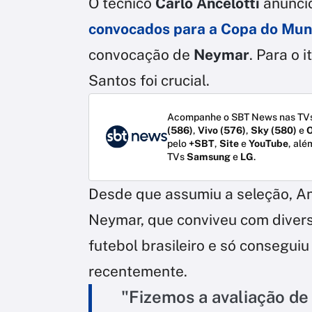
O técnico
Carlo Ancelotti
anuncio
convocados para a Copa do Mu
convocação de
Neymar
. Para o 
Santos foi crucial.
Acompanhe o SBT News nas TVs
(586)
,
Vivo (576)
,
Sky (580)
e
O
pelo
+SBT
,
Site
e
YouTube
, alé
TVs
Samsung
e
LG
.
Desde que assumiu a seleção, An
Neymar, que conviveu com divers
futebol brasileiro e só consegui
recentemente.
"Fizemos a avaliação de