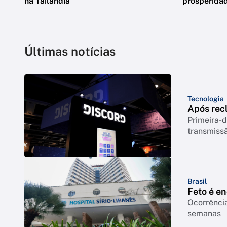
na Tailândia
prosperidad
Últimas notícias
Tecnologia
Após rec
Primeira-d
transmiss
Brasil
Feto é e
Ocorrência
semanas