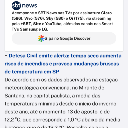
Acompanhe o SBT News nas TVs por assinatura
Claro
(586)
,
Vivo (576)
,
Sky (580)
e
Oi (175)
, via streaming
pelo
+SBT
,
Site
e
YouTube
, além dos canais nas Smart
TVs
Samsung
e
LG
.
Siga no Google Discover
+
Defesa Civil emite alerta: tempo seco aumenta
risco de incêndios e provoca mudanças bruscas
de temperatura em SP
De acordo com os dados observados na estação
meteorológica convencional no Mirante de
Santana, na capital paulista, a média das
temperaturas mínimas desde o início do inverno
deste ano, até o momento, 13 de agosto, é de
12,2 °C, que corresponde a 1,0 ºC abaixo da média
histórica, que é de 13,2 ºC. Ressalta-se que a