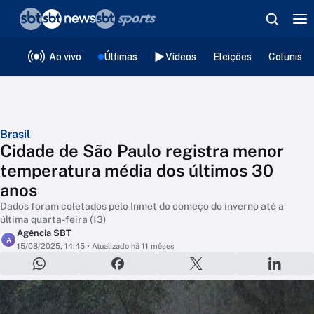
❮
voltar
Editorias
Ao vivo
Últimas
Vídeos
Eleições
Colunista
Brasil
Cidade de São Paulo registra menor
temperatura média dos últimos 30
anos
Dados foram coletados pelo Inmet do começo do inverno até a
última quarta-feira (13)
Agência SBT
A
15/08/2025, 14:45
• Atualizado há 11 mêses