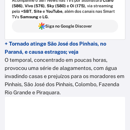
Acompanhe o SBT News nas TVs por assinatura
Claro
(586)
,
Vivo (576)
,
Sky (580)
e
Oi (175)
, via streaming
pelo
+SBT
,
Site
e
YouTube
, além dos canais nas Smart
TVs
Samsung
e
LG
.
Siga no Google Discover
+ Tornado atinge São José dos Pinhais, no
Paraná, e causa estragos; veja
O temporal, concentrado em poucas horas,
provocou uma série de alagamentos, com água
invadindo casas e prejuízos para os moradores em
Pinhais, São José dos Pinhais, Colombo, Fazenda
Rio Grande e Piraquara.