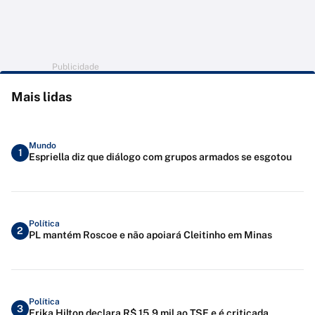
Publicidade
Mais lidas
Mundo
1
Espriella diz que diálogo com grupos armados se esgotou
Política
2
PL mantém Roscoe e não apoiará Cleitinho em Minas
Política
3
Erika Hilton declara R$ 15,9 mil ao TSE e é criticada