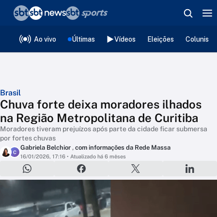
❮
voltar
Editorias
Ao vivo
Últimas
Vídeos
Eleições
Colunista
Brasil
Chuva forte deixa moradores ilhados
na Região Metropolitana de Curitiba
Moradores tiveram prejuízos após parte da cidade ficar submersa
por fortes chuvas
Gabriela Belchior
,
com informações da Rede Massa
C
16/01/2026, 17:16
• Atualizado há 6 mêses