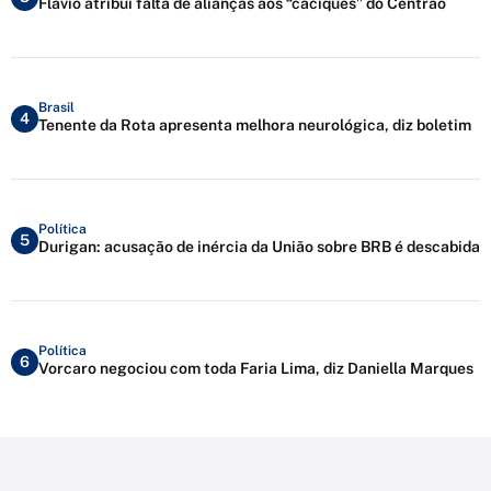
Flávio atribui falta de alianças aos “caciques” do Centrão
Brasil
4
Tenente da Rota apresenta melhora neurológica, diz boletim
Política
5
Durigan: acusação de inércia da União sobre BRB é descabida
Política
6
Vorcaro negociou com toda Faria Lima, diz Daniella Marques