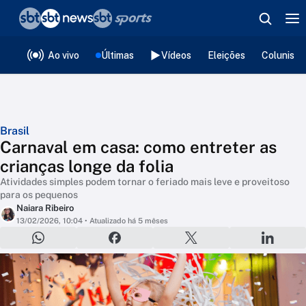
❮
voltar
Editorias
Ao vivo
Últimas
Vídeos
Eleições
Colunista
Brasil
Carnaval em casa: como entreter as
crianças longe da folia
Atividades simples podem tornar o feriado mais leve e proveitoso
para os pequenos
Naiara Ribeiro
13/02/2026, 10:04
• Atualizado há 5 mêses