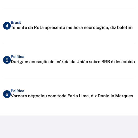
Brasil
4
Tenente da Rota apresenta melhora neurológica, diz boletim
Política
5
Durigan: acusação de inércia da União sobre BRB é descabida
Política
6
Vorcaro negociou com toda Faria Lima, diz Daniella Marques