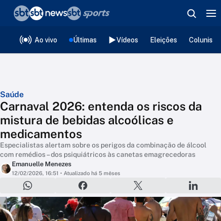
❮
voltar
Editorias
Ao vivo
Últimas
Vídeos
Eleições
Colunista
Saúde
Carnaval 2026: entenda os riscos da
mistura de bebidas alcoólicas e
medicamentos
Especialistas alertam sobre os perigos da combinação de álcool
com remédios – dos psiquiátricos às canetas emagrecedoras
Emanuelle Menezes
12/02/2026, 16:51
• Atualizado há 5 mêses