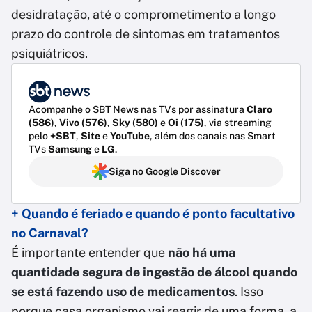
desidratação, até o comprometimento a longo
prazo do controle de sintomas em tratamentos
psiquiátricos.
Acompanhe o SBT News nas TVs por assinatura
Claro
(586)
,
Vivo (576)
,
Sky (580)
e
Oi (175)
, via streaming
pelo
+SBT
,
Site
e
YouTube
, além dos canais nas Smart
TVs
Samsung
e
LG
.
Siga no Google Discover
+ Quando é feriado e quando é ponto facultativo
no Carnaval?
É importante entender que
não há uma
quantidade segura de ingestão de álcool quando
se está fazendo uso de medicamentos
. Isso
porque casa organismo vai reagir de uma forma, a