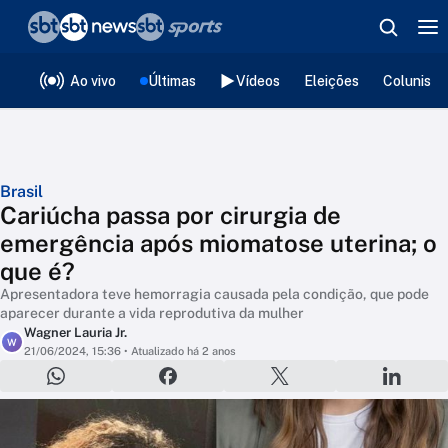
❮
voltar
Editorias
Ao vivo
Últimas
Vídeos
Eleições
Colunista
Brasil
Cariúcha passa por cirurgia de
emergência após miomatose uterina; o
que é?
Apresentadora teve hemorragia causada pela condição, que pode
aparecer durante a vida reprodutiva da mulher
Wagner Lauria Jr.
W
21/06/2024, 15:36
• Atualizado há 2 anos