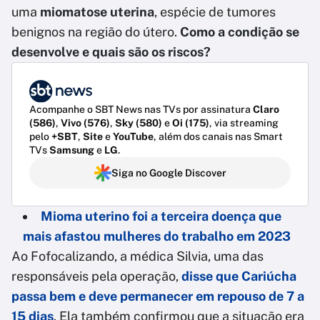
uma
miomatose uterina
, espécie de tumores
benignos na região do útero.
Como a condição se
desenvolve e quais são os riscos?
Acompanhe o SBT News nas TVs por assinatura
Claro
(586)
,
Vivo (576)
,
Sky (580)
e
Oi (175)
, via streaming
pelo
+SBT
,
Site
e
YouTube
, além dos canais nas Smart
TVs
Samsung
e
LG
.
Siga no Google Discover
Mioma uterino foi a terceira doença que
mais afastou mulheres do trabalho em 2023
Ao Fofocalizando, a médica Silvia, uma das
responsáveis pela operação,
disse que Cariúcha
passa bem e deve permanecer em repouso de 7 a
15 dias
. Ela também confirmou que a situação era