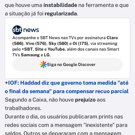
que houve uma
instabilidade
na ferramenta e que
a situação já foi
regularizada
.
Acompanhe o SBT News nas TVs por assinatura
Claro
(586)
,
Vivo (576)
,
Sky (580)
e
Oi (175)
, via streaming
pelo
+SBT
,
Site
e
YouTube
, além dos canais nas Smart
TVs
Samsung
e
LG
.
Siga no Google Discover
+
IOF: Haddad diz que governo toma medida "até
o final da semana" para compensar recuo parcial
Segundo a Caixa, não houve
prejuízo
aos
trabalhadores.
Durante o dia, os usuários publicaram prints nas
redes sociais com a mensagem "inexistente" para
saldos. Outros se depararam com a mensagem