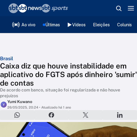
❮
voltar
Editorias
Ao vivo
Últimas
Vídeos
Eleições
Colunista
Brasil
Caixa diz que houve instabilidade em
aplicativo do FGTS após dinheiro 'sumir'
de contas
De acordo com banco, situação foi regularizada e não houve
prejuízos
Yumi Kuwano
Y
26/05/2025, 20:24
• Atualizado há 1 ano