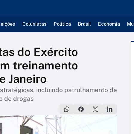
leições
Colunistas
Política
Brasil
Economia
Mu
as do Exército
em treinamento
e Janeiro
tratégicas, incluindo patrulhamento de
ão de drogas