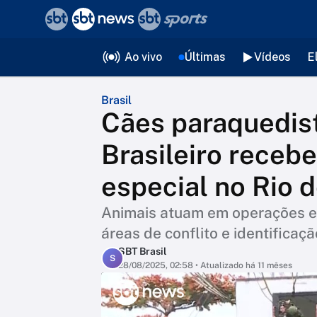
❮
voltar
Editorias
Ao vivo
Últimas
Vídeos
E
Brasil
Cães paraquedist
Brasileiro receb
especial no Rio d
Animais atuam em operações es
áreas de conflito e identificaç
SBT Brasil
S
28/08/2025, 02:58
• Atualizado há 11 mêses