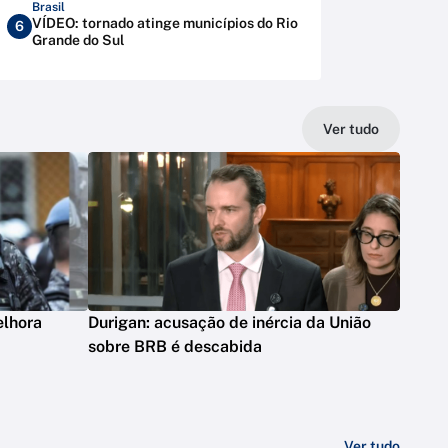
Brasil
VÍDEO: tornado atinge municípios do Rio
6
Grande do Sul
Ver tudo
elhora
Durigan: acusação de inércia da União
sobre BRB é descabida
Ver tudo