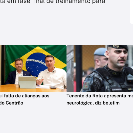
tá em fase final de treinamento para
ui falta de alianças aos
Tenente da Rota apresenta m
do Centrão
neurológica, diz boletim