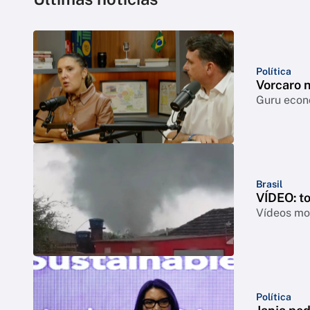
Política
Vorcaro 
Guru econô
Brasil
VÍDEO: t
Vídeos mos
Política