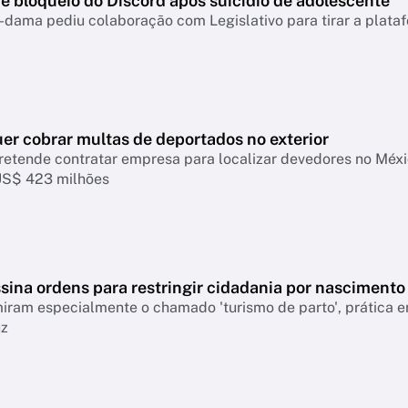
e bloqueio do Discord após suicídio de adolescente
-dama pediu colaboração com Legislativo para tirar a plataf
er cobrar multas de deportados no exterior
retende contratar empresa para localizar devedores no Mé
US$ 423 milhões
sina ordens para restringir cidadania por nascimento
ram especialmente o chamado 'turismo de parto', prática em
uz