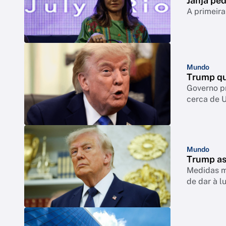
Janja ped
A primeira
Mundo
Trump qu
Governo p
cerca de 
Mundo
Trump as
Medidas mi
de dar à l