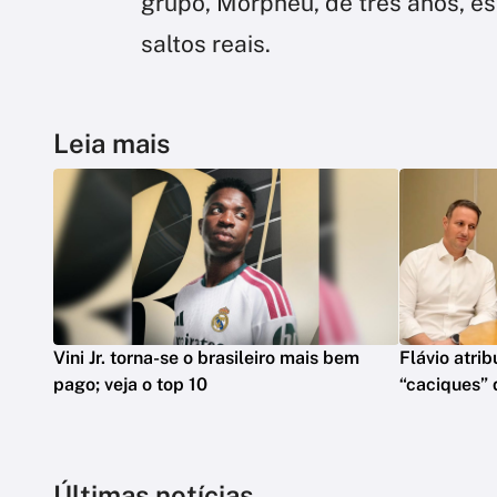
grupo, Morpheu, de três anos, es
saltos reais.
Leia mais
Vini Jr. torna-se o brasileiro mais bem
Flávio atrib
pago; veja o top 10
“caciques” 
Últimas notícias