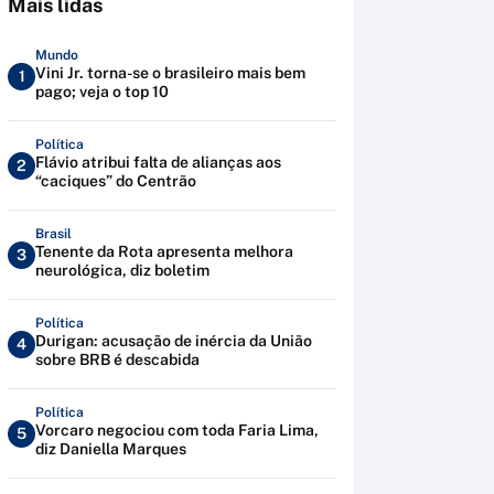
Mais lidas
Mundo
Vini Jr. torna-se o brasileiro mais bem
1
pago; veja o top 10
Política
Flávio atribui falta de alianças aos
2
“caciques” do Centrão
Brasil
Tenente da Rota apresenta melhora
3
neurológica, diz boletim
Política
Durigan: acusação de inércia da União
4
sobre BRB é descabida
Política
Vorcaro negociou com toda Faria Lima,
5
diz Daniella Marques