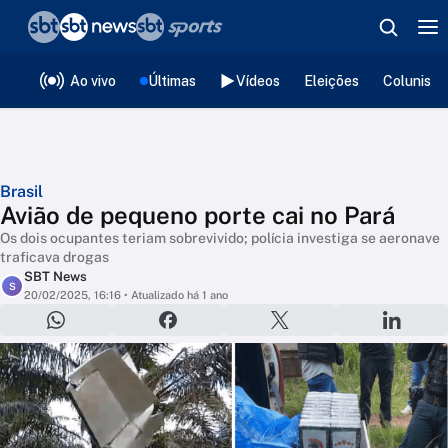
❮
voltar
Editorias
Ao vivo
Últimas
Vídeos
Eleições
Colunista
Brasil
Avião de pequeno porte cai no Pará
Os dois ocupantes teriam sobrevivido; polícia investiga se aeronave
traficava drogas
SBT News
S
20/02/2025, 16:16
• Atualizado há 1 ano