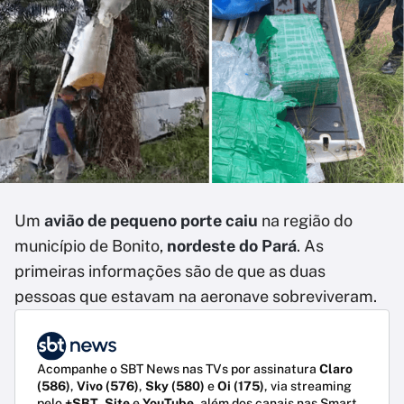
Um
avião de pequeno porte caiu
na região do
município de Bonito,
nordeste do Pará
. As
primeiras informações são de que as duas
pessoas que estavam na aeronave sobreviveram.
Acompanhe o SBT News nas TVs por assinatura
Claro
(586)
,
Vivo (576)
,
Sky (580)
e
Oi (175)
, via streaming
pelo
+SBT
,
Site
e
YouTube
, além dos canais nas Smart