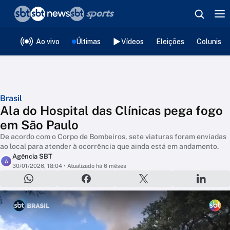
❮
voltar
Editorias
Ao vivo
Últimas
Vídeos
Eleições
Colunista
Brasil
Ala do Hospital das Clínicas pega fogo
em São Paulo
De acordo com o Corpo de Bombeiros, sete viaturas foram enviadas
ao local para atender à ocorrência que ainda está em andamento.
Agência SBT
A
30/01/2026, 18:04
• Atualizado há 6 mêses