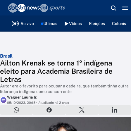
❮
voltar
Editorias
Ao vivo
Últimas
Vídeos
Eleições
Colunista
Brasil
Ailton Krenak se torna 1º indígena
eleito para Academia Brasileira de
Letras
Autor era o favorito para ocupar a cadeira, que também tinha outra
liderança indígena como concorrente
Wagner Lauria Jr.
W
05/10/2023, 20:15
• Atualizado há 2 anos