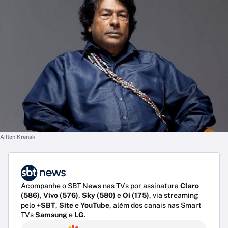
Ailton Krenak
Acompanhe o SBT News nas TVs por assinatura
Claro
(586)
,
Vivo (576)
,
Sky (580)
e
Oi (175)
, via streaming
pelo
+SBT
,
Site
e
YouTube
, além dos canais nas Smart
TVs
Samsung
e
LG
.