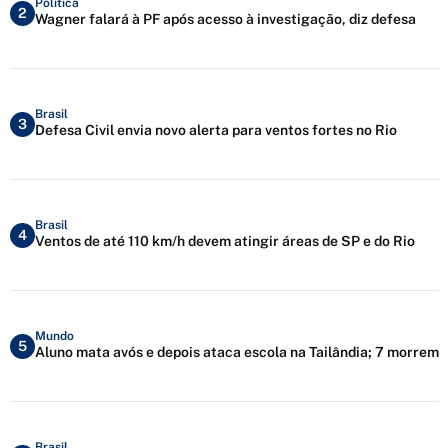
Política
2
Wagner falará à PF após acesso à investigação, diz defesa
Brasil
3
Defesa Civil envia novo alerta para ventos fortes no Rio
Brasil
4
Ventos de até 110 km/h devem atingir áreas de SP e do Rio
Mundo
5
Aluno mata avós e depois ataca escola na Tailândia; 7 morrem
Brasil