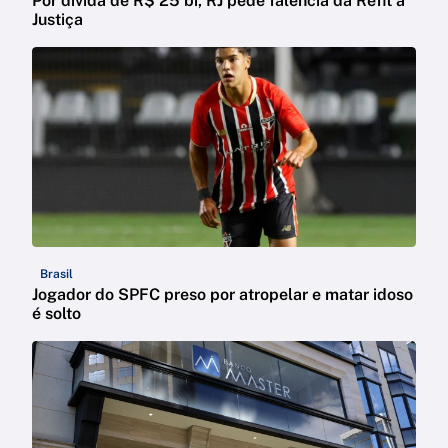
Por dívida de R$ 25 bi, RJ pede falência da Refit à
Justiça
Brasil
Jogador do SPFC preso por atropelar e matar idoso
é solto