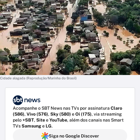
Cidade alagada (Reprodução/Marinha do Brasil)
Acompanhe o SBT News nas TVs por assinatura
Claro
(586)
,
Vivo (576)
,
Sky (580)
e
Oi (175)
, via streaming
pelo
+SBT
,
Site
e
YouTube
, além dos canais nas Smart
TVs
Samsung
e
LG
.
Siga no Google Discover