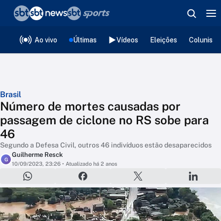
❮
voltar
Editorias
Ao vivo
Últimas
Vídeos
Eleições
Colunista
Brasil
Número de mortes causadas por
passagem de ciclone no RS sobe para
46
Segundo a Defesa Civil, outros 46 indivíduos estão desaparecidos
Guilherme Resck
G
10/09/2023, 23:26
• Atualizado há 2 anos