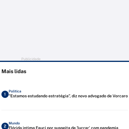
Publicidade
Mais lidas
Política
1
"Estamos estudando estratégia”, diz novo advogado de Vorcaro
Mundo
2
Flórida intima Fauci por suspeita de 'lucrar' com pandemia