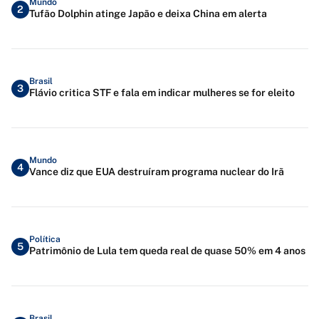
Mundo
2
Tufão Dolphin atinge Japão e deixa China em alerta
Brasil
3
Flávio critica STF e fala em indicar mulheres se for eleito
Mundo
4
Vance diz que EUA destruíram programa nuclear do Irã
Política
5
Patrimônio de Lula tem queda real de quase 50% em 4 anos
Brasil