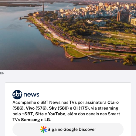
BR
Acompanhe o SBT News nas TVs por assinatura
Claro
(586)
,
Vivo (576)
,
Sky (580)
e
Oi (175)
, via streaming
pelo
+SBT
,
Site
e
YouTube
, além dos canais nas Smart
TVs
Samsung
e
LG
.
Siga no Google Discover