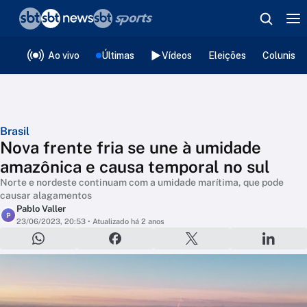
❮
voltar
Editorias
Ao vivo
Últimas
Vídeos
Eleições
Colunista
Brasil
Nova frente fria se une à umidade
amazônica e causa temporal no sul
Norte e nordeste continuam com a umidade marítima, que pode
causar alagamentos
Pablo Valler
P
23/06/2023, 20:53
• Atualizado há 2 anos