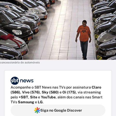
concessionária de automóveis
Acompanhe o SBT News nas TVs por assinatura
Claro
(586)
,
Vivo (576)
,
Sky (580)
e
Oi (175)
, via streaming
pelo
+SBT
,
Site
e
YouTube
, além dos canais nas Smart
TVs
Samsung
e
LG
.
Siga no Google Discover