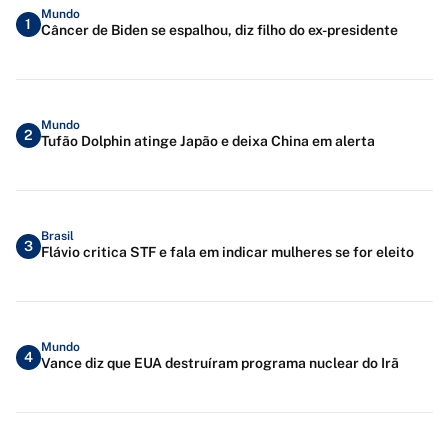
Mundo
1
Câncer de Biden se espalhou, diz filho do ex-presidente
Mundo
2
Tufão Dolphin atinge Japão e deixa China em alerta
Brasil
3
Flávio critica STF e fala em indicar mulheres se for eleito
Mundo
4
Vance diz que EUA destruíram programa nuclear do Irã