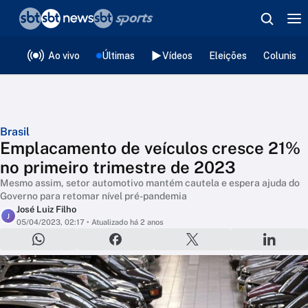
❮
voltar
Editorias
Ao vivo
Últimas
Vídeos
Eleições
Colunista
Brasil
Emplacamento de veículos cresce 21%
no primeiro trimestre de 2023
Mesmo assim, setor automotivo mantém cautela e espera ajuda do
Governo para retomar nível pré-pandemia
José Luiz Filho
J
05/04/2023, 02:17
• Atualizado há 2 anos