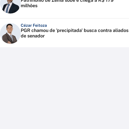
Patrimônio de Zema sobe e chega a R$ 179
milhões
Cézar Feitoza
PGR chamou de 'precipitada' busca contra aliados
de senador