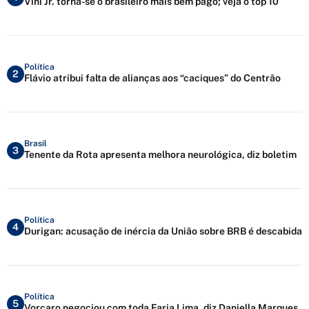
Vini Jr. torna-se o brasileiro mais bem pago; veja o top 10
Política
2
Flávio atribui falta de alianças aos “caciques” do Centrão
Brasil
3
Tenente da Rota apresenta melhora neurológica, diz boletim
Política
4
Durigan: acusação de inércia da União sobre BRB é descabida
Política
5
Vorcaro negociou com toda Faria Lima, diz Daniella Marques