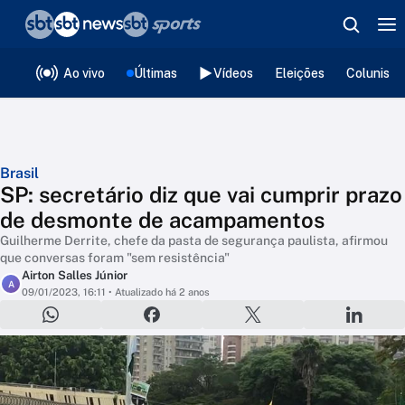
❮
voltar
Editorias
Ao vivo
Últimas
Vídeos
Eleições
Colunista
Brasil
SP: secretário diz que vai cumprir prazo
de desmonte de acampamentos
Guilherme Derrite, chefe da pasta de segurança paulista, afirmou
que conversas foram "sem resistência"
Airton Salles Júnior
A
09/01/2023, 16:11
• Atualizado há 2 anos