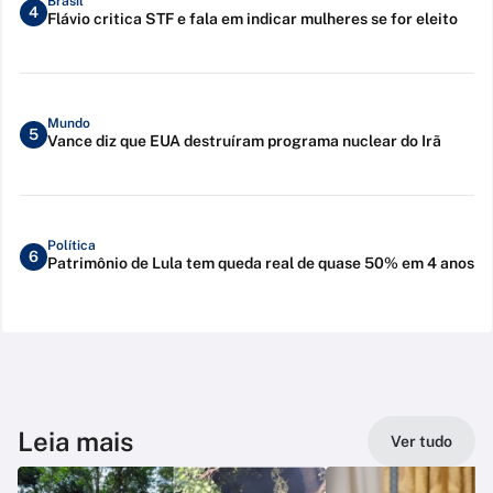
Brasil
4
Flávio critica STF e fala em indicar mulheres se for eleito
Mundo
5
Vance diz que EUA destruíram programa nuclear do Irã
Política
6
Patrimônio de Lula tem queda real de quase 50% em 4 anos
Leia mais
Ver tudo