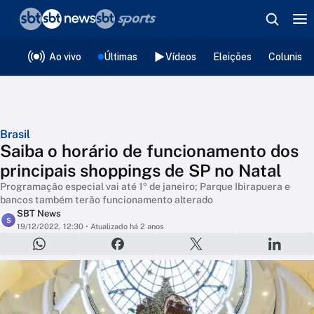
❮
voltar
Editorias
Ao vivo
Últimas
Vídeos
Eleições
Colunista
Brasil
Saiba o horário de funcionamento dos
principais shoppings de SP no Natal
Programação especial vai até 1º de janeiro; Parque Ibirapuera e
bancos também terão funcionamento alterado
SBT News
S
19/12/2022, 12:30
• Atualizado há 2 anos