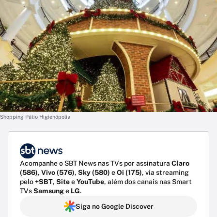
Shopping Pátio Higienópolis
Acompanhe o SBT News nas TVs por assinatura
Claro
(586)
,
Vivo (576)
,
Sky (580)
e
Oi (175)
, via streaming
pelo
+SBT
,
Site
e
YouTube
, além dos canais nas Smart
TVs
Samsung
e
LG
.
Siga no Google Discover