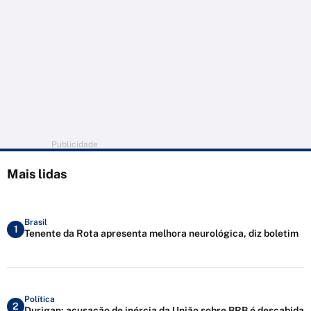
Publicidade
Mais lidas
Brasil
1
Tenente da Rota apresenta melhora neurológica, diz boletim
Política
2
Durigan: acusação de inércia da União sobre BRB é descabida