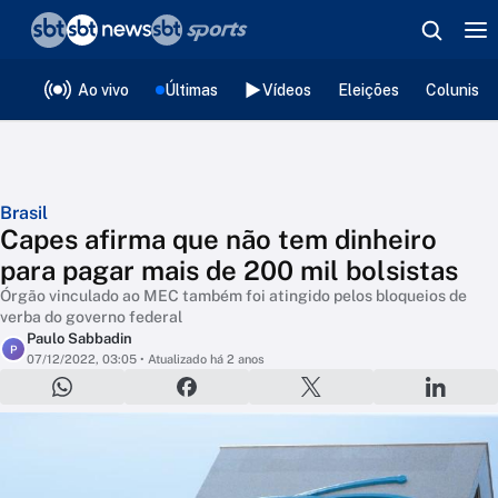
❮
voltar
Editorias
Ao vivo
Últimas
Vídeos
Eleições
Colunista
Brasil
Capes afirma que não tem dinheiro
para pagar mais de 200 mil bolsistas
Órgão vinculado ao MEC também foi atingido pelos bloqueios de
verba do governo federal
Paulo Sabbadin
P
07/12/2022, 03:05
• Atualizado há 2 anos