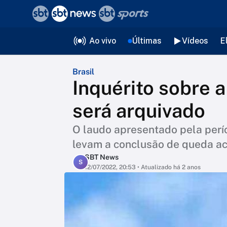
❮
voltar
Editorias
Ao vivo
Últimas
Vídeos
E
Brasil
Inquérito sobre 
será arquivado
O laudo apresentado pela perí
levam a conclusão de queda ac
SBT News
S
12/07/2022, 20:53
• Atualizado há 2 anos