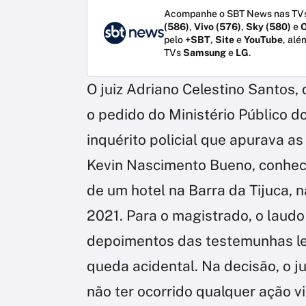
Acompanhe o SBT News nas TVs
(586)
,
Vivo (576)
,
Sky (580)
e
O
pelo
+SBT
,
Site
e
YouTube
, alé
TVs
Samsung
e
LG
.
O juiz Adriano Celestino Santos,
o pedido do Ministério Público d
inquérito policial que apurava a
Kevin Nascimento Bueno, conheci
de um hotel na Barra da Tijuca, 
2021. Para o magistrado, o laudo
depoimentos das testemunhas le
queda acidental. Na decisão, o j
não ter ocorrido qualquer ação v