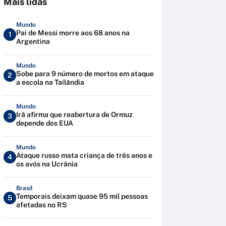
Mais lidas
Mundo
Pai de Messi morre aos 68 anos na
1
Argentina
Mundo
Sobe para 9 número de mortos em ataque
2
a escola na Tailândia
Mundo
Irã afirma que reabertura de Ormuz
3
depende dos EUA
Mundo
Ataque russo mata criança de três anos e
4
os avós na Ucrânia
Brasil
Temporais deixam quase 95 mil pessoas
5
afetadas no RS