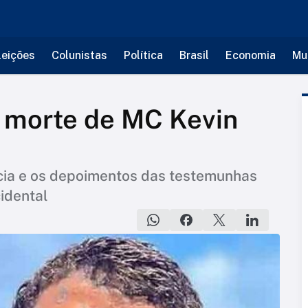
leições
Colunistas
Política
Brasil
Economia
Mu
a morte de MC Kevin
cia e os depoimentos das testemunhas
idental