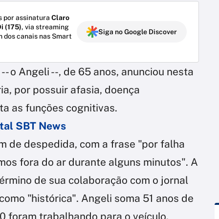
 por assinatura
Claro
i (175)
, via streaming
Siga no Google Discover
m dos canais nas Smart
-- o Angeli --, de 65 anos, anunciou nesta
ia, por possuir afasia, doença
a as funções cognitivas.
ortal SBT News
um de despedida, com a frase "por falha
mos fora do ar durante alguns minutos". A
término de sua colaboração com o jornal
u como "histórica". Angeli soma 51 anos de
50 foram trabalhando para o veículo.