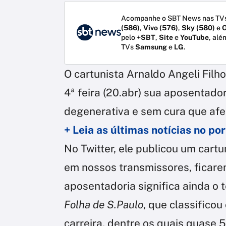
Acompanhe o SBT News nas TVs
(586)
,
Vivo (576)
,
Sky (580)
e
O
pelo
+SBT
,
Site
e
YouTube
, alé
TVs
Samsung
e
LG
.
O cartunista Arnaldo Angeli Filho 
4ª feira (20.abr) sua aposentador
degenerativa e sem cura que afet
+ Leia as últimas notícias no p
No Twitter, ele publicou um cart
em nossos transmissores, ficare
aposentadoria significa ainda o 
Folha de S.Paulo
, que classifico
carreira, dentre os quais quase 