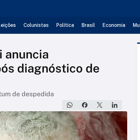
leições
Colunistas
Política
Brasil
Economia
Mu
i anuncia
ós diagnóstico de
artum de despedida