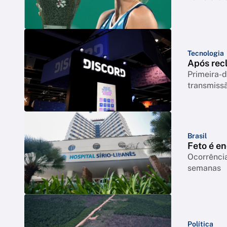
Tecnologia
Após rec
Primeira-d
transmiss
Brasil
Feto é e
Ocorrência
semanas
Política