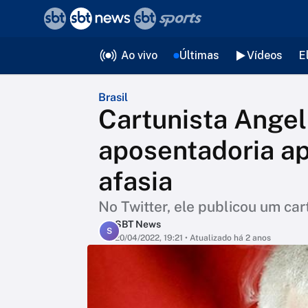
❮
voltar
Editorias
Ao vivo
Últimas
Vídeos
E
Brasil
Cartunista Angel
aposentadoria ap
afasia
No Twitter, ele publicou um c
SBT News
S
20/04/2022, 19:21
• Atualizado há 2 anos