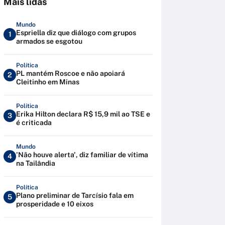
Mais lidas
Mundo
Espriella diz que diálogo com grupos
1
armados se esgotou
Política
PL mantém Roscoe e não apoiará
2
Cleitinho em Minas
Política
Erika Hilton declara R$ 15,9 mil ao TSE e
3
é criticada
Mundo
'Não houve alerta', diz familiar de vítima
4
na Tailândia
Política
Plano preliminar de Tarcísio fala em
5
prosperidade e 10 eixos