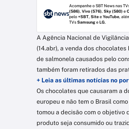
Acompanhe o SBT News nas TVs
(586)
,
Vivo (576)
,
Sky (580)
e
O
pelo
+SBT
,
Site
e
YouTube
, alé
TVs
Samsung
e
LG
.
A Agência Nacional de Vigilância 
(14.abr), a venda dos chocolates
de salmonela causados pelo con
também foram retirados das prat
+ Leia as últimas notícias no p
Os chocolates que causaram a d
europeu e não tem o Brasil como
tomou a decisão com o objetivo d
produto seja consumido ou trazid