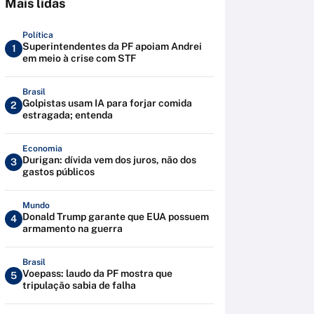
Mais lidas
Política
Superintendentes da PF apoiam Andrei
1
em meio à crise com STF
Brasil
Golpistas usam IA para forjar comida
2
estragada; entenda
Economia
Durigan: dívida vem dos juros, não dos
3
gastos públicos
Mundo
Donald Trump garante que EUA possuem
4
armamento na guerra
Brasil
Voepass: laudo da PF mostra que
5
tripulação sabia de falha