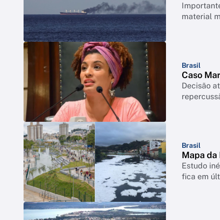
Important
material m
Brasil
Caso Mar
Decisão at
repercussã
Brasil
Mapa da 
Estudo iné
fica em úl