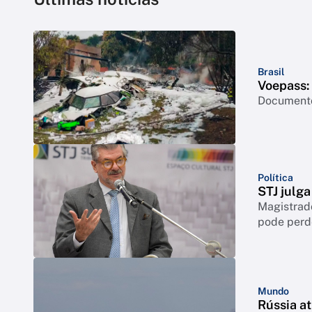
Brasil
Voepass: 
Documento 
Política
STJ julga
Magistrado
pode perd
Mundo
Rússia a