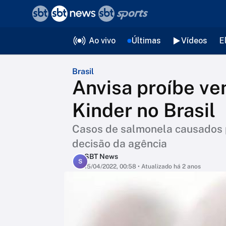
❮
voltar
Editorias
Ao vivo
Últimas
Vídeos
E
Brasil
Anvisa proíbe ve
Kinder no Brasil
Casos de salmonela causados 
decisão da agência
SBT News
S
15/04/2022, 00:58
• Atualizado há 2 anos