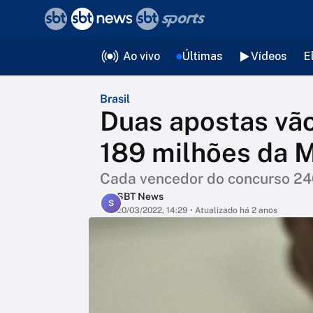
❮
voltar
Editorias
Ao vivo
Últimas
Vídeos
E
Brasil
Duas apostas vão
189 milhões da 
Cada vencedor do concurso 24
SBT News
S
20/03/2022, 14:29
• Atualizado há 2 anos