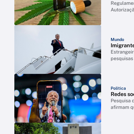
Regulament
Autorizaçã
Mundo
Imigrant
Estrangeir
pesquisas
Política
Redes so
Pesquisa d
afirmam q