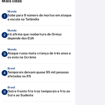
Mais lidas
Mundo
Sobe para 9 número de mortos em ataque
1
a escola na Tailândia
Mundo
Irã afirma que reabertura de Ormuz
2
depende dos EUA
Mundo
Ataque russo mata criança de três anos e
3
os avós na Ucrânia
Brasil
Temporais deixam quase 95 mil pessoas
4
afetadas no RS
Brasil
Outra frente fria traz temporais e frio ao
5
Sul e ao Sudeste