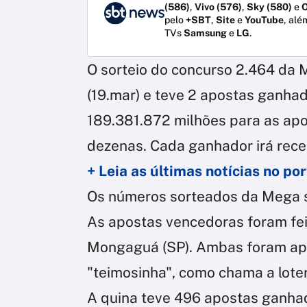
(586)
,
Vivo (576)
,
Sky (580)
e
O
pelo
+SBT
,
Site
e
YouTube
, alé
TVs
Samsung
e
LG
.
O sorteio do concurso 2.464 da
(19.mar) e teve 2 apostas ganhad
189.381.872 milhões para as apo
dezenas. Cada ganhador irá rec
+ Leia as últimas notícias no p
Os números sorteados da Mega 
As apostas vencedoras foram fei
Mongaguá (SP). Ambas foram apo
"teimosinha", como chama a loter
A quina teve 496 apostas ganha