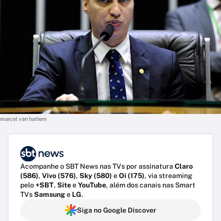
marcel van hattem
Acompanhe o SBT News nas TVs por assinatura
Claro
(586)
,
Vivo (576)
,
Sky (580)
e
Oi (175)
, via streaming
pelo
+SBT
,
Site
e
YouTube
, além dos canais nas Smart
TVs
Samsung
e
LG
.
Siga no Google Discover