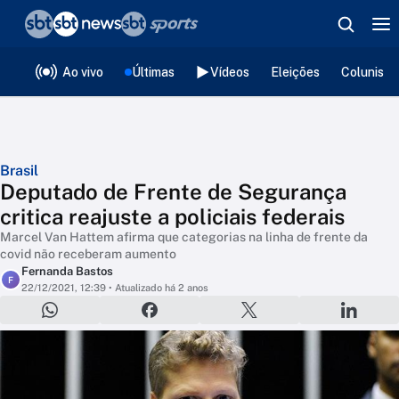
❮
voltar
Editorias
Ao vivo
Últimas
Vídeos
Eleições
Colunista
Brasil
Deputado de Frente de Segurança
critica reajuste a policiais federais
Marcel Van Hattem afirma que categorias na linha de frente da
covid não receberam aumento
Fernanda Bastos
F
22/12/2021, 12:39
• Atualizado há 2 anos