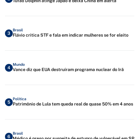
Tufão Dolphin atinge Japão e deixa China em alerta
Brasil
3
Flávio critica STF e fala em indicar mulheres se for eleito
Mundo
4
Vance diz que EUA destruíram programa nuclear do Irã
Política
5
Patrimônio de Lula tem queda real de quase 50% em 4 anos
Brasil
6
Médico é preso por suspeita de estupro de vulnerável em SP