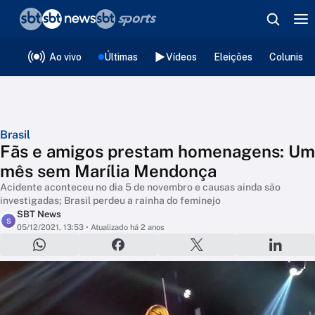
❮
voltar
Editorias
Ao vivo
Últimas
Vídeos
Eleições
Colunista
Brasil
Fãs e amigos prestam homenagens: Um
mês sem Marília Mendonça
Acidente aconteceu no dia 5 de novembro e causas ainda são
investigadas; Brasil perdeu a rainha do feminejo
SBT News
S
05/12/2021, 13:53
• Atualizado há 2 anos