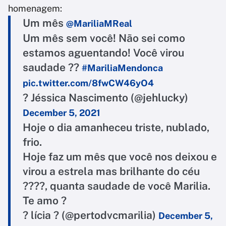
homenagem:
Um mês
@MariliaMReal
Um mês sem você! Não sei como
estamos aguentando! Você virou
saudade ??
#MariliaMendonca
pic.twitter.com/8fwCW46yO4
? Jéssica Nascimento (@jehlucky)
December 5, 2021
Hoje o dia amanheceu triste, nublado,
frio.
Hoje faz um mês que você nos deixou e
virou a estrela mas brilhante do céu
????, quanta saudade de você Marilia.
Te amo ?
? lícia ? (@pertodvcmarilia)
December 5,