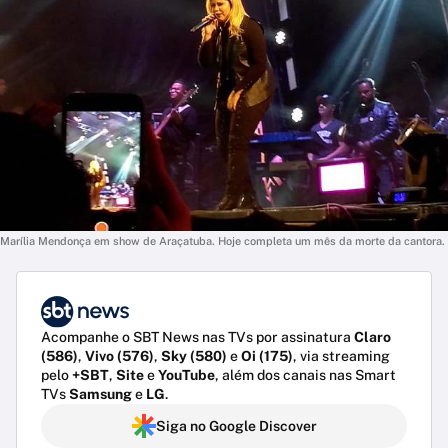
Marília Mendonça em show de Araçatuba. Hoje completa um mês da morte da cantora.
Acompanhe o SBT News nas TVs por assinatura
Claro
(586)
,
Vivo (576)
,
Sky (580)
e
Oi (175)
, via streaming
pelo
+SBT
,
Site
e
YouTube
, além dos canais nas Smart
TVs
Samsung
e
LG
.
Siga no Google Discover