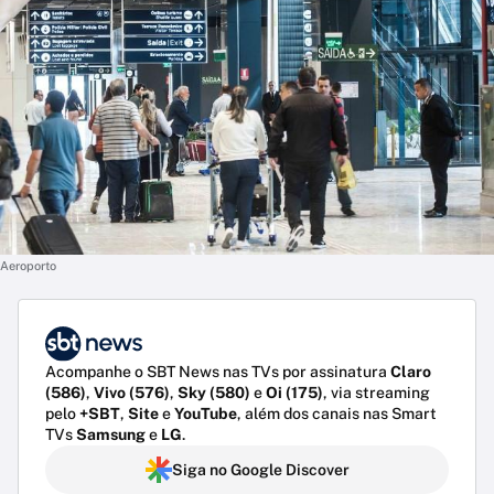
Aeroporto
Acompanhe o SBT News nas TVs por assinatura
Claro
(586)
,
Vivo (576)
,
Sky (580)
e
Oi (175)
, via streaming
pelo
+SBT
,
Site
e
YouTube
, além dos canais nas Smart
TVs
Samsung
e
LG
.
Siga no Google Discover