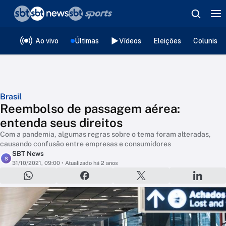
❮
voltar
Editorias
Ao vivo
Últimas
Vídeos
Eleições
Colunista
Brasil
Reembolso de passagem aérea:
entenda seus direitos
Com a pandemia, algumas regras sobre o tema foram alteradas,
causando confusão entre empresas e consumidores
SBT News
S
31/10/2021, 09:00
• Atualizado há 2 anos