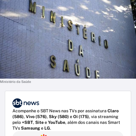
Ministério da Saúde
Acompanhe o SBT News nas TVs por assinatura
Claro
(586)
,
Vivo (576)
,
Sky (580)
e
Oi (175)
, via streaming
pelo
+SBT
,
Site
e
YouTube
, além dos canais nas Smart
TVs
Samsung
e
LG
.