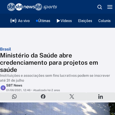
❮
voltar
Editorias
Ao vivo
Últimas
Vídeos
Eleições
Colunista
Brasil
Ministério da Saúde abre
credenciamento para projetos em
saúde
Instituições e associações sem fins lucrativos podem se inscrever
até 31 de julho
SBT News
S
01/06/2021, 12:46
• Atualizado há 2 anos