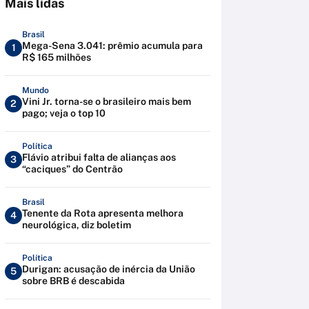
Mais lidas
Brasil
Mega-Sena 3.041: prêmio acumula para
1
R$ 165 milhões
Mundo
Vini Jr. torna-se o brasileiro mais bem
2
pago; veja o top 10
Política
Flávio atribui falta de alianças aos
3
“caciques” do Centrão
Brasil
Tenente da Rota apresenta melhora
4
neurológica, diz boletim
Política
Durigan: acusação de inércia da União
5
sobre BRB é descabida