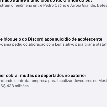
ornado atinge municípios do Rio Grande do Sul
tram o fenômeno entre Pedro Osório e Arroio Grande; Defesa
e bloqueio do Discord após suicídio de adolescente
-dama pediu colaboração com Legislativo para tirar a plataf
er cobrar multas de deportados no exterior
retende contratar empresa para localizar devedores no Mé
US$ 423 milhões