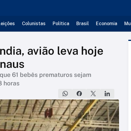
leições
Colunistas
Política
Brasil
Economia
Mu
dia, avião leva hoje
anaus
ir que 61 bebês prematuros sejam
8 horas