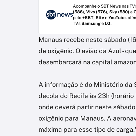
Acompanhe o SBT News nas TVs
(586)
,
Vivo (576)
,
Sky (580)
e
O
pelo
+SBT
,
Site
e
YouTube
, alé
TVs
Samsung
e
LG
.
Manaus recebe neste sábado (16.
de oxigênio. O avião da Azul - que
desembarcará na capital amazo
A informação é do Ministério d
decola do Recife às 23h (horário
onde deverá partir neste sábado
oxigênio para Manaus. A aerona
máxima para esse tipo de carga.