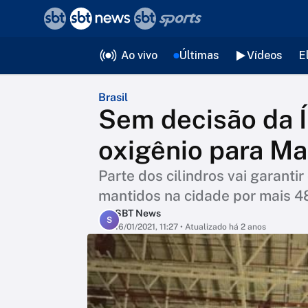
❮
voltar
Editorias
Ao vivo
Últimas
Vídeos
E
Brasil
Sem decisão da Ín
oxigênio para M
Parte dos cilindros vai garant
mantidos na cidade por mais 4
SBT News
S
16/01/2021, 11:27
• Atualizado há 2 anos