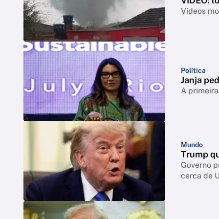
VÍDEO: t
Vídeos mos
Política
Janja ped
A primeira
Mundo
Trump qu
Governo p
cerca de 