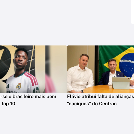
na-se o brasileiro mais bem
Flávio atribui falta de aliança
 top 10
“caciques” do Centrão