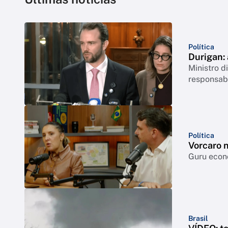
Política
Durigan:
Ministro 
responsabi
Política
Vorcaro 
Guru econô
Brasil