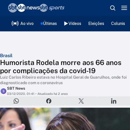
❮
voltar
Editorias
Ao vivo
Últimas
Vídeos
Eleições
Colunista
Brasil
Humorista Rodela morre aos 66 anos
por complicações da covid-19
Luiz Carlos Ribeiro estava no Hospital Geral de Guarulhos, onde foi
diagnosticado com o coronavírus
SBT News
S
03/12/2020, 01:41
• Atualizado há 2 anos