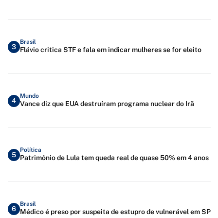
Brasil
3
Flávio critica STF e fala em indicar mulheres se for eleito
Mundo
4
Vance diz que EUA destruíram programa nuclear do Irã
Política
5
Patrimônio de Lula tem queda real de quase 50% em 4 anos
Brasil
6
Médico é preso por suspeita de estupro de vulnerável em SP