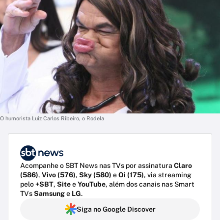
O humorista Luiz Carlos Ribeiro, o Rodela
Acompanhe o SBT News nas TVs por assinatura
Claro
(586)
,
Vivo (576)
,
Sky (580)
e
Oi (175)
, via streaming
pelo
+SBT
,
Site
e
YouTube
, além dos canais nas Smart
TVs
Samsung
e
LG
.
Siga no Google Discover