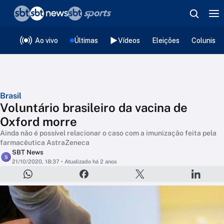
❮
voltar
Editorias
Ao vivo
Últimas
Vídeos
Eleições
Colunista
Brasil
Voluntário brasileiro da vacina de
Oxford morre
Ainda não é possível relacionar o caso com a imunização feita pela
farmacêutica AstraZeneca
SBT News
S
21/10/2020, 18:37
• Atualizado há 2 anos