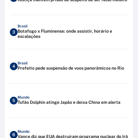
Brasil
Botafogo x Fluminense: onde assistir, horário e
3
escalações
Brasil
4
Prefeito pede suspensão de voos panorâmicos no Rio
Mundo
5
Tufão Dolphin atinge Japão e deixa China em alerta
Mundo
6
Vance diz que EUA destruíram programa nuclear do Irã