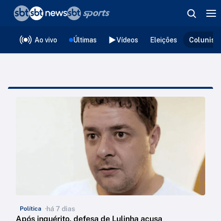
❮
voltar
Editorias
Ao vivo
Últimas
Vídeos
Eleições
Colunist
há 7 dias
Política
Após inquérito, defesa de Lulinha acusa