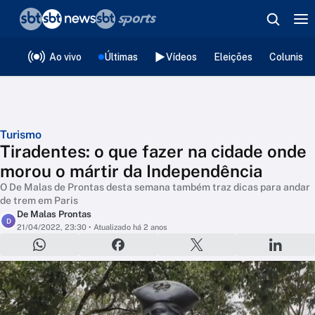
❮
voltar
Editorias
Ao vivo
Últimas
Vídeos
Eleições
Colunista
Turismo
Tiradentes: o que fazer na cidade onde
morou o mártir da Independência
O De Malas de Prontas desta semana também traz dicas para andar
de trem em Paris
De Malas Prontas
D
21/04/2022, 23:30
• Atualizado há 2 anos