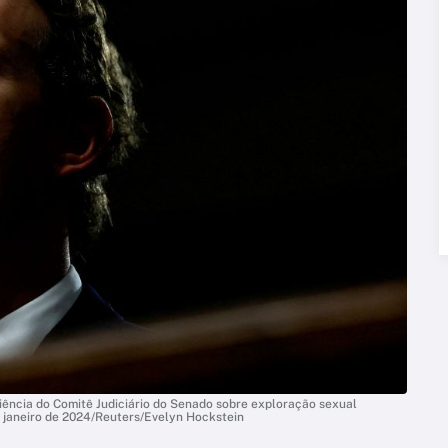
ência do Comitê Judiciário do Senado sobre exploração sexual
 de janeiro de 2024/Reuters/Evelyn Hockstein