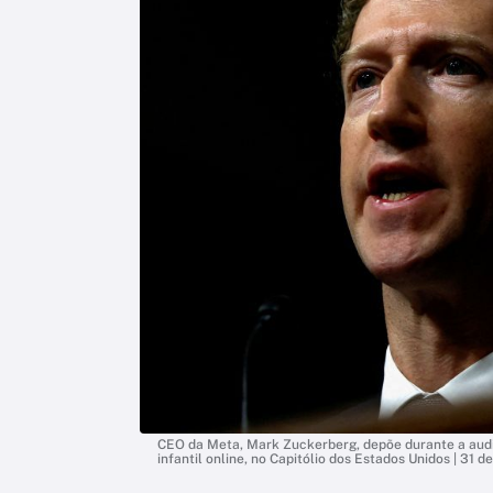
CEO da Meta, Mark Zuckerberg, depõe durante a audi
infantil online, no Capitólio dos Estados Unidos | 31