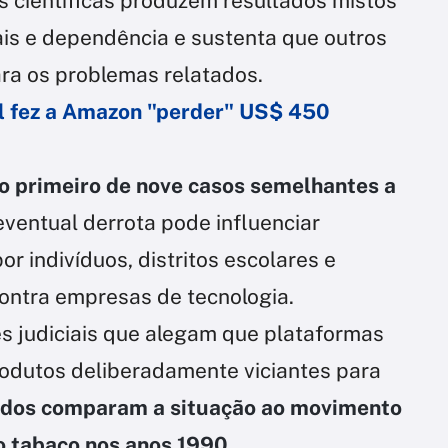
 científicas produzem resultados mistos
ais e dependência e sustenta que outros
ara os problemas relatados.
ial fez a Amazon "perder" US$ 450
o primeiro de nove casos semelhantes a
eventual derrota pode influenciar
r indivíduos, distritos escolares e
ontra empresas de tecnologia.
es judiciais que alegam que plataformas
odutos deliberadamente viciantes para
dos comparam a situação ao movimento
do tabaco nos anos 1990
.