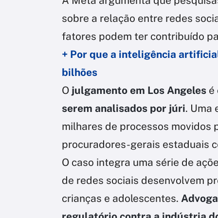
A Meta argumenta que pesquisas
sobre a relação entre redes soci
fatores podem ter contribuído p
+ Por que a inteligência artific
bilhões
O
julgamento em Los Angeles
é
serem analisados por júri
. Uma 
milhares de processos movidos po
procuradores-gerais estaduais c
O caso integra uma série de açõ
de redes sociais desenvolvem pr
crianças e adolescentes.
Advoga
regulatório contra a indústria 