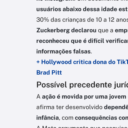
usuários abaixo dessa idade e
30% das crianças de 10 a 12 ano
Zuckerberg declarou
que a
empr
reconheceu que é difícil verific
informações falsas
.
+ Hollywood critica dona do Tik
Brad Pitt
Possível precedente jurí
A
ação é movida por uma jovem 
afirma ter desenvolvido
dependê
infância
, com
consequências co