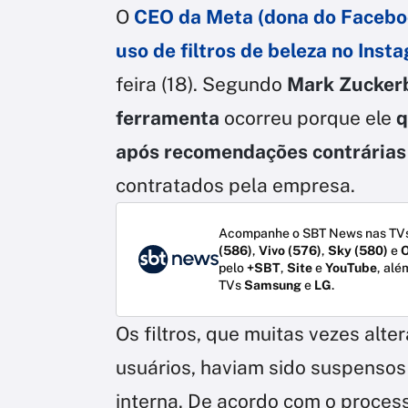
O
CEO da Meta (dona do Facebo
uso de filtros de beleza no Inst
feira (18). Segundo
Mark Zucker
ferramenta
ocorreu porque ele
q
após recomendações contrárias d
contratados pela empresa.
Acompanhe o SBT News nas TVs
(586)
,
Vivo (576)
,
Sky (580)
e
O
pelo
+SBT
,
Site
e
YouTube
, alé
TVs
Samsung
e
LG
.
Os filtros, que muitas vezes alt
usuários, haviam sido suspenso
interna. De acordo com o process