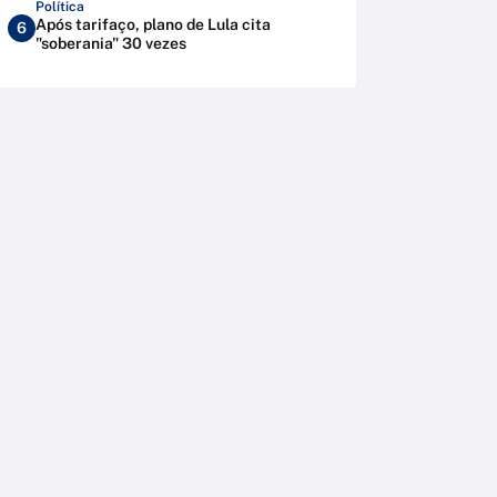
Política
Após tarifaço, plano de Lula cita
6
"soberania" 30 vezes