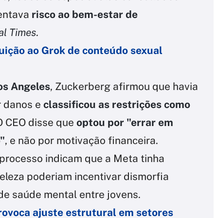
sentava
risco ao bem-estar de
al Times
.
uição ao Grok de conteúdo sexual
os Angeles
, Zuckerberg afirmou que havia
r danos e
classificou as restrições como
 O CEO disse que
optou por "errar em
"
, e não por motivação financeira.
processo indicam que a Meta tinha
eleza poderiam incentivar dismorfia
de saúde mental entre jovens.
rovoca ajuste estrutural em setores