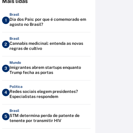
Mais lidas
Brasil
Dia dos Pais: por que é comemorado em
1
agosto no Brasil?
Brasil
Cannabis medicinal: entenda as novas
2
regras de cultivo
Mundo
Imigrantes abrem startups enquanto
3
Trump fecha as portas
Política
Redes sociais elegem presidentes?
4
Especialistas respondem
Brasil
STM determina perda de patente de
5
tenente por transmitir HIV