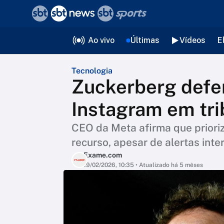
❮
voltar
Editorias
Ao vivo
Últimas
Vídeos
E
Tecnologia
Zuckerberg defen
Instagram em tri
CEO da Meta afirma que prioriz
recurso, apesar de alertas int
Exame.com
19/02/2026, 10:35
• Atualizado há 5 mêses