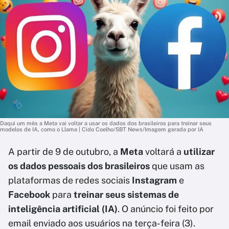
Daqui um mês a Meta vai voltar a usar os dados dos brasileiros para treinar seus
modelos de IA, como o Llama | Cido Coelho/SBT News/Imagem gerada por IA
A partir de 9 de outubro, a
Meta
voltará a
utilizar
os dados pessoais dos brasileiros
que usam as
plataformas de redes sociais
Instagram
e
Facebook
para
treinar seus sistemas de
inteligência artificial (IA)
. O anúncio foi feito por
email enviado aos usuários na terça-feira (3).