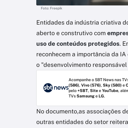
Foto: Freepik
Entidades da indústria criativa d
aberto e construtivo com
empresa
uso de conteúdos protegidos
. 
reconhecem a importância da IA
o "desenvolvimento responsável 
Acompanhe o SBT News nas TVs
(586)
,
Vivo (576)
,
Sky (580)
e
O
pelo
+SBT
,
Site
e
YouTube
, alé
TVs
Samsung
e
LG
.
No documento,as associações de e
outras entidades do setor reite