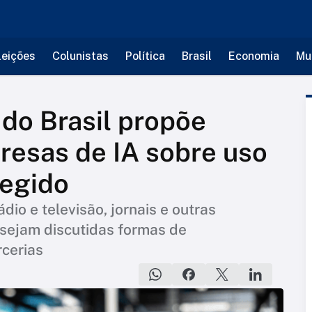
leições
Colunistas
Política
Brasil
Economia
Mu
a do Brasil propõe
resas de IA sobre uso
tegido
io e televisão, jornais e outras
sejam discutidas formas de
rcerias