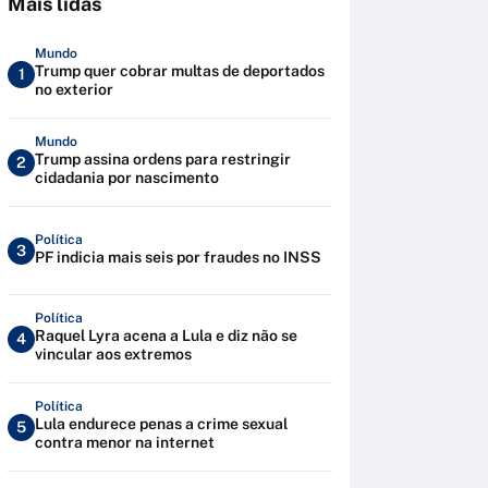
Mais lidas
Mundo
Trump quer cobrar multas de deportados
1
no exterior
Mundo
Trump assina ordens para restringir
2
cidadania por nascimento
Política
3
PF indicia mais seis por fraudes no INSS
Política
Raquel Lyra acena a Lula e diz não se
4
vincular aos extremos
Política
Lula endurece penas a crime sexual
5
contra menor na internet