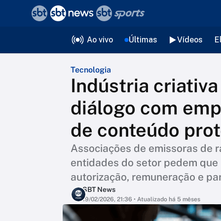
❮
voltar
Editorias
Ao vivo
Últimas
Vídeos
E
Tecnologia
Indústria criativ
diálogo com emp
de conteúdo pro
Associações de emissoras de rád
entidades do setor pedem que 
autorização, remuneração e pa
SBT News
19/02/2026, 21:36
• Atualizado há 5 mêses