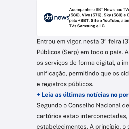
Acompanhe o SBT News nas TVs
(586)
,
Vivo (576)
,
Sky (580)
e
O
pelo
+SBT
,
Site
e
YouTube
, alé
TVs
Samsung
e
LG
.
Entrou em vigor, nesta 3ª feira (3
Públicos (Serp) em todo o país. 
os serviços de forma digital, a 
unificação, permitindo que os ci
e registros públicos.
+ Leia as últimas notícias no p
Segundo o Conselho Nacional de
cartórios estão interconectadas,
estabelecimentos. A princípio, 