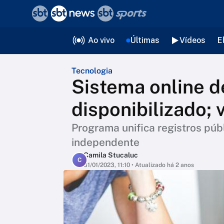
❮
voltar
Editorias
Ao vivo
Últimas
Vídeos
E
Tecnologia
Sistema online de
disponibilizado;
Programa unifica registros púb
independente
Camila Stucaluc
C
31/01/2023, 11:10
• Atualizado há 2 anos