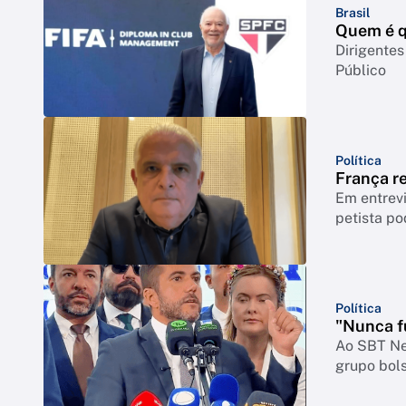
Brasil
Quem é q
Dirigentes
Público
Política
França r
Em entrevi
petista po
Política
"Nunca fu
Ao SBT New
grupo bols