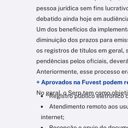
pessoa jurídica sem fins lucrati
debatido ainda hoje em audiência
Um dos benefícios da implement
diminuição dos prazos para emiss
os registros de títulos em geral
pendências pelos oficiais, deverá
Anteriormente, esse processo era
+ Aprovados na Fuvest podem rea
No geral, o Serp tem como objetiv
Registro público eletrônico 
Atendimento remoto aos usuá
internet;
Recepção e envio de documen