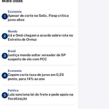
Mais lidas
Economia
Apesar de corte na Selic, Fiesp critica
1
juros altos
Mundo
Irã e Omã chegam a acordo sobre rota no
2
Estreito de Ormuz
Brasil
Justiça manda soltar vereador de SP
3
suspeito de elo com PCC
Economia
Copom corta taxa de juros em 0,25
4
ponto, para 14% ao ano
Política
Lula sanciona lei do frete e pede apoio na
5
fiscalização