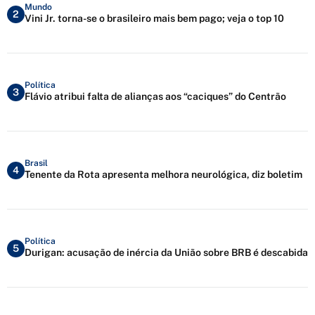
Mundo
2
Vini Jr. torna-se o brasileiro mais bem pago; veja o top 10
Política
3
Flávio atribui falta de alianças aos “caciques” do Centrão
Brasil
4
Tenente da Rota apresenta melhora neurológica, diz boletim
Política
5
Durigan: acusação de inércia da União sobre BRB é descabida