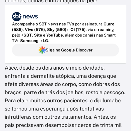
coceiras, bolhas e inflamações na pele.
Acompanhe o SBT News nas TVs por assinatura
Claro
(586)
,
Vivo (576)
,
Sky (580)
e
Oi (175)
, via streaming
pelo
+SBT
,
Site
e
YouTube
, além dos canais nas Smart
TVs
Samsung
e
LG
.
Siga no Google Discover
Alice, desde os dois anos e meio de idade,
enfrenta a dermatite atópica, uma doença que
afeta diversas áreas do corpo, como dobras dos
braços, parte de trás dos joelhos, rosto e pescoço.
Para ela e muitos outros pacientes, o dipilumabe
se tornou uma esperança após tentativas
infrutíferas com outros tratamentos. Antes, os
pais precisavam desembolsar cerca de trinta mil