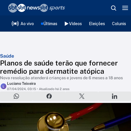
❮
voltar
Editorias
Ao vivo
Últimas
Vídeos
Eleições
Colunista
Saúde
Planos de saúde terão que fornecer
remédio para dermatite atópica
Nova resolução atenderá crianças e jovens de 6 meses a 18 anos
Luciano Teixeira
L
07/04/2024, 03:15
• Atualizado há 2 anos