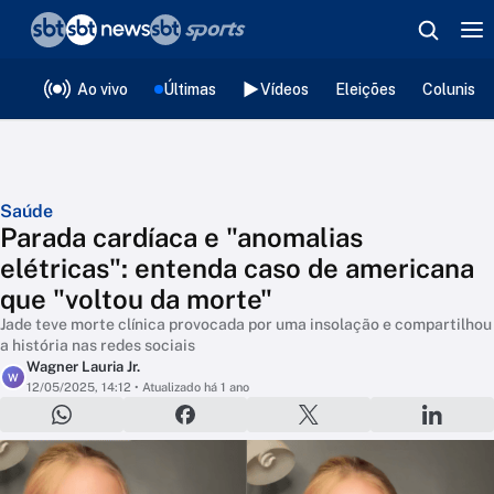
❮
voltar
Editorias
Ao vivo
Últimas
Vídeos
Eleições
Colunista
Saúde
Parada cardíaca e "anomalias
elétricas": entenda caso de americana
que "voltou da morte"
Jade teve morte clínica provocada por uma insolação e compartilhou
a história nas redes sociais
Wagner Lauria Jr.
W
12/05/2025, 14:12
• Atualizado há 1 ano