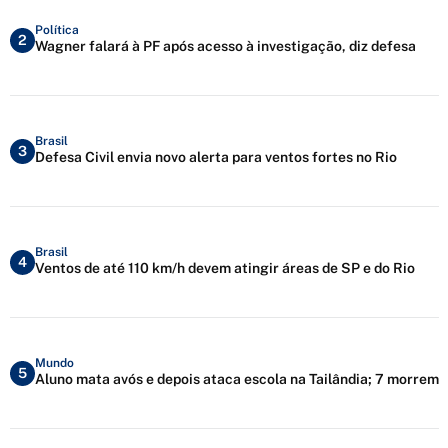
Política
2
Wagner falará à PF após acesso à investigação, diz defesa
Brasil
3
Defesa Civil envia novo alerta para ventos fortes no Rio
Brasil
4
Ventos de até 110 km/h devem atingir áreas de SP e do Rio
Mundo
5
Aluno mata avós e depois ataca escola na Tailândia; 7 morrem