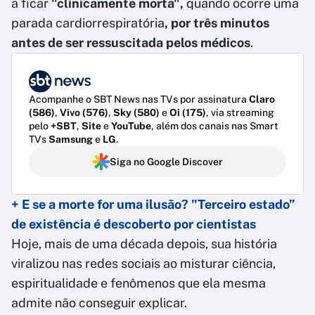
a ficar
"clinicamente morta",
quando ocorre uma
parada cardiorrespiratória
, por três minutos
antes de ser ressuscitada pelos médicos
.
Acompanhe o SBT News nas TVs por assinatura
Claro
(586)
,
Vivo (576)
,
Sky (580)
e
Oi (175)
, via streaming
pelo
+SBT
,
Site
e
YouTube
, além dos canais nas Smart
TVs
Samsung
e
LG
.
Siga no Google Discover
+ E se a morte for uma ilusão? "Terceiro estado”
de existência é descoberto por cientistas
Hoje, mais de uma década depois, sua história
viralizou nas redes sociais ao misturar ciência,
espiritualidade e fenômenos que ela mesma
admite não conseguir explicar.