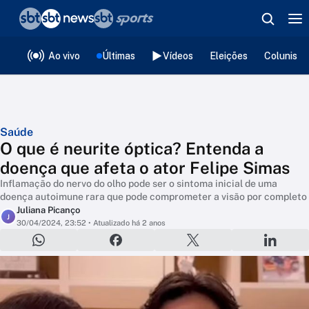
❮
voltar
Editorias
Ao vivo
Últimas
Vídeos
Eleições
Colunista
Saúde
O que é neurite óptica? Entenda a
doença que afeta o ator Felipe Simas
Inflamação do nervo do olho pode ser o sintoma inicial de uma
doença autoimune rara que pode comprometer a visão por completo
Juliana Picanço
J
30/04/2024, 23:52
• Atualizado há 2 anos